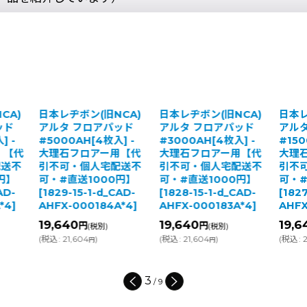
日本レヂボン(旧NCA)
日本レヂボン(旧NCA)
日本レヂボン
アルタ フロアパッド
アルタ フロアパッド
アルタ フ
#5000AH[4枚入] -
#3000AH[4枚入] -
#1500AH[
大理石フロアー用【代
大理石フロアー用【代
大理石フロ
引不可・個人宅配送不
引不可・個人宅配送不
引不可・個
可・#直送1000円】
可・#直送1000円】
可・#直送1
[
1829-15-1-d_CAD-
[
1828-15-1-d_CAD-
[
1827-15-1
AHFX-000184A*4
]
AHFX-000183A*4
]
AHFX-000
19,640
19,640
19,640
円
円
円
(税別)
(税別)
(
(
税込
:
21,604
)
(
税込
:
21,604
)
(
税込
:
21,604
円
円
3
/
9