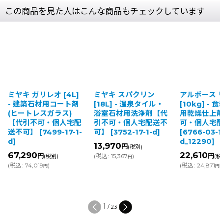
この商品を見た人はこんな商品もチェックしています
ガリレオ [4L]
ミヤキ スパクリン
アルボース リンスAR
築石材用コート剤
[18L] - 温泉タイル・
[10kg] - 食器洗浄機
トレスガラス)
浴室石材用洗浄剤【代
用乾燥仕上剤【代引
不可・個人宅配
引不可・個人宅配送不
可・個人宅配送不可
】
[
7499-17-1-
可】
[
3752-17-1-d
]
[
6766-03-1-
d_12290
]
13,970
円
(税別)
90
22,610
円
円
(
税込
:
15,367
)
(税別)
(税別)
円
,019
)
(
税込
:
24,871
)
円
円
2
/
23