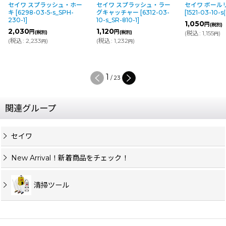
イワ スプラッシュ・ホー
セイワ スプラッシュ・ラー
セイワ ボールリムー
[
6298-03-5-s_SPH-
グキャッチャー
[
6312-03-
[
1521-03-10-s(F1-4
0-1
]
10-s_SR-810-1
]
1,050
円
(税別)
,030
1,120
円
円
(税別)
(税別)
(
税込
:
1,155
)
円
込
:
2,233
)
(
税込
:
1,232
)
円
円
2
/
23
関連グループ
セイワ
New Arrival！新着商品をチェック！
清掃ツール