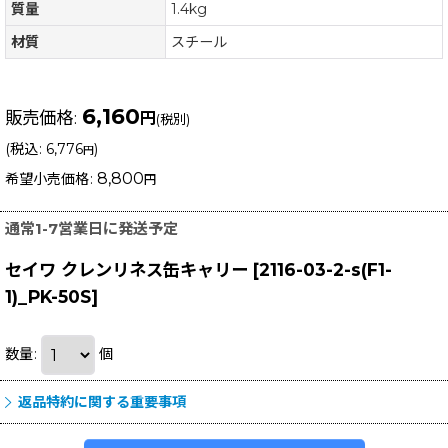
質量
1.4kg
材質
スチール
6,160
販売価格
:
円
(税別)
(
税込
:
6,776
)
円
8,800
希望小売価格
:
円
通常1-7営業日に発送予定
セイワ クレンリネス缶キャリー
[
2116-03-2-s(F1-
1)_PK-50S
]
数量
:
個
返品特約に関する重要事項