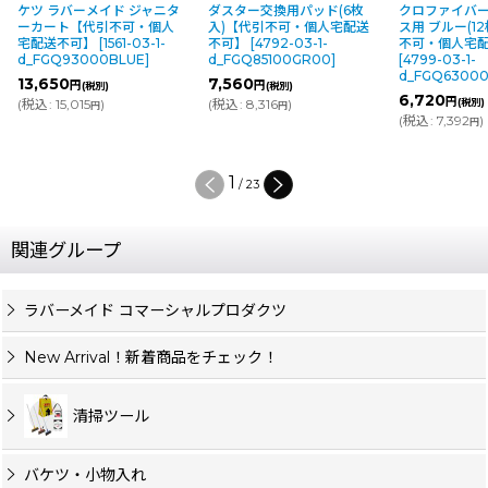
ケツ ラバーメイド ジャニタ
ダスター交換用パッド(6枚
クロファイバー
ーカート【代引不可・個人
入)【代引不可・個人宅配送
ス用 ブルー(1
宅配送不可】
[
1561-03-1-
不可】
[
4792-03-1-
不可・個人宅
d_FGQ93000BLUE
]
d_FGQ85100GR00
]
[
4799-03-1-
d_FGQ6300
13,650
7,560
円
円
(税別)
(税別)
6,720
円
(
税込
:
15,015
)
(
税込
:
8,316
)
(税別)
円
円
(
税込
:
7,392
)
円
1
/
23
関連グループ
ラバーメイド コマーシャルプロダクツ
New Arrival！新着商品をチェック！
清掃ツール
バケツ・小物入れ