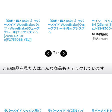
【廃番・再入荷なし】ラバ
【廃番・再入荷なし】ラバ
セイワ ヨリク
ーメイド WaveBrakeバケ
ーメイド WaveBrake(ウェ
8寸(23cm)
[
3
ツ - WaveBrake(ウェーブ
ーブブレーキ)モップシステ
s_MSS-8300-
ブレーキ)モップシステム
ム
686
円
(税別)
[
2096-03-01-
(
税込
:
755
)
円
o(FG757088-YEL)
]
3
/
8
この商品を見た人はこんな商品もチェックしています
ラバーメイド ワックス用バ
ラバーメイド HYGEN ハイ
ラバーメイド H