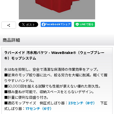
Facebookでシェア
商品詳細
ラバーメイド 汚水用バケツ - WaveBrake®（ウェーブブレー
キ）モップシステム
水はねを抑制し、安全で清潔な床清掃の作業効率をアップ。
■従来のモップ絞り器に比べ、絞る労力を大幅に削減。軽くて握
りやすいハンドル。
■50,000回を越える試験でも性能が衰えない優れた耐久性。
■積み重ねが可能で、収納スペースをとらないデザイン。
■計量に便利な目盛り付き。
■適応モップサイズ 側圧式しぼり器：
23センチ（8寸）
下圧
式しぼり器：
17センチ（6寸）