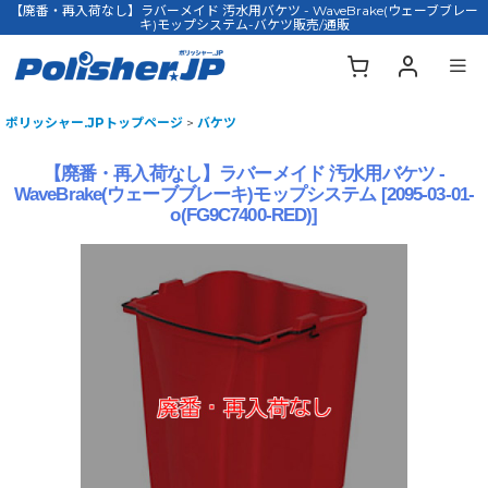
【廃番・再入荷なし】ラバーメイド 汚水用バケツ - WaveBrake(ウェーブブレー
キ)モップシステム-バケツ販売/通販
ポリッシャー.JPトップページ
>
バケツ
【廃番・再入荷なし】ラバーメイド 汚水用バケツ -
WaveBrake(ウェーブブレーキ)モップシステム
[
2095-03-01-
o(FG9C7400-RED)
]