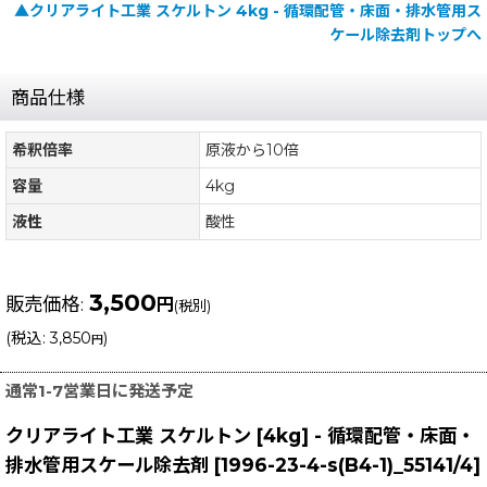
▲クリアライト工業 スケルトン 4kg - 循環配管・床面・排水管用ス
ケール除去剤トップへ
商品仕様
希釈倍率
原液から10倍
容量
4kg
液性
酸性
3,500
販売価格
:
円
(税別)
(
税込
:
3,850
)
円
通常1-7営業日に発送予定
クリアライト工業 スケルトン [4kg] - 循環配管・床面・
排水管用スケール除去剤
[
1996-23-4-s(B4-1)_55141/4
]