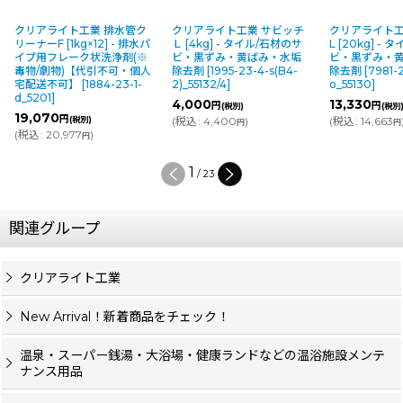
クリアライト工業 排水管ク
クリアライト工業 サビッチ
クリアライト工
リーナーF [1kg×12] - 排水パ
Ｌ [4kg] - タイル/石材のサ
L [20kg] -
イプ用フレーク状洗浄剤(※
ビ・黒ずみ・黄ばみ・水垢
ビ・黒ずみ・
毒物/劇物)【代引不可・個人
除去剤
[
1995-23-4-s(B4-
除去剤
[
7981-2
宅配送不可】
[
1884-23-1-
2)_55132/4
]
o_55130
]
d_5201
]
4,000
13,330
円
円
(税別)
(税別
19,070
円
(税別)
(
税込
:
4,400
)
(
税込
:
14,663
円
円
(
税込
:
20,977
)
円
1
/
23
関連グループ
クリアライト工業
New Arrival！新着商品をチェック！
温泉・スーパー銭湯・大浴場・健康ランドなどの温浴施設メンテ
ナンス用品