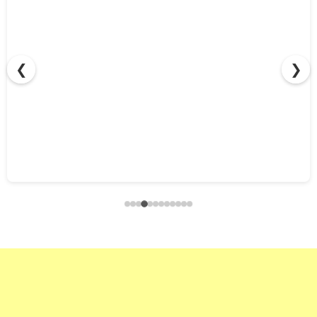
❮
❯
マキタ バッテリー互換ガイド