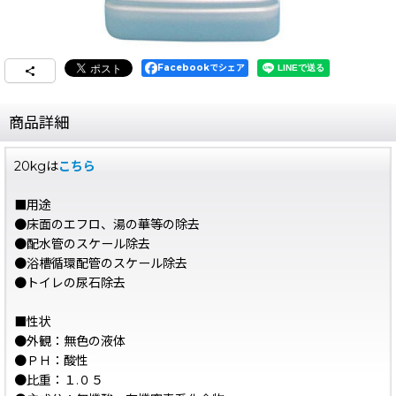
Facebookでシェア
商品詳細
20kgは
こちら
■用途
●床面のエフロ、湯の華等の除去
●配水管のスケール除去
●浴槽循環配管のスケール除去
●トイレの尿石除去
■性状
●外観：無色の液体
●ＰＨ：酸性
●比重：１.０５