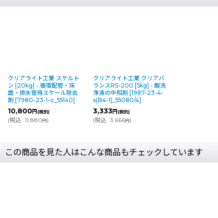
クリアライト工業 スケルト
クリアライト工業 クリアバ
ン [20kg] - 循環配管・床
ランスRS-200 [5kg] - 酸洗
面・排水管用スケール除去
浄液の中和剤
[
1987-23-4-
剤
[
7980-23-1-o_55140
]
s(B4-1)_55080/4
]
10,800
3,333
円
円
(税別)
(税別)
(
税込
:
11,880
)
(
税込
:
3,666
)
円
円
この商品を見た人はこんな商品もチェックしています