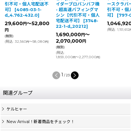
引不可・個人宅配送不
イダープロパンバフ機
ースクラバー
可】
[
4085-03-1-
- 超高速バフィングマ
引不可・個
d_4.762-432.0
]
シン【代引不可・個人
可】
[
797-
宅配送不可】
[
3748-
29,600
～52,800
1,046,92
円
22-1-d_20212
]
(
税込
:
1,151,612
円
1,690,000
～
円
(税別)
2,070,000
円
(
税込
:
32,560
～58,080
)
円
円
(税別)
(
税込
:
1,859,000
～2,277,000
)
円
円
1
/
23
関連グループ
ケルヒャー
New Arrival！新着商品をチェック！