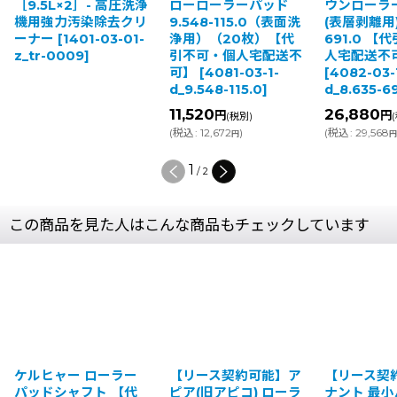
2］- 高圧洗浄
ローローラーパッド
ウンローラーパッド
汚染除去クリ
9.548-115.0（表面洗
(表層剥離用) 8.635-
401-03-01-
浄用）（20枚）【代
691.0 【代引不可・個
09
]
引不可・個人宅配送不
人宅配送不可】
可】
[
4081-03-1-
[
4082-03-1-
d_9.548-115.0
]
d_8.635-691.0
]
11,520
26,880
円
円
(税別)
(税別)
(
税込
:
12,672
)
(
税込
:
29,568
)
円
円
2
/
2
この商品を見た人はこんな商品もチェックしています
ケルヒャー ローラー
【リース契約可能】ア
【リース契
パッドシャフト 【代
ピア(旧アピコ) ローラ
ナント 最