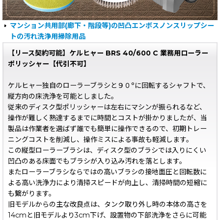
マンション共用部(廊下・階段等)の凹凸エンボスノンスリップシー
トの汚れ洗浄用掃除用品
【リース契約可能】ケルヒャー BRS 40/600 C 業務用ローラー
ポリッシャー【代引不可】
ケルヒャー独自のローラーブラシと９０°に回転するシャフトで、
縦方向の床洗浄を可能としました。
従来のディスク型ポリッシャーは左右にマシンが振られるなど、
操作が難しく熟達するまでに時間とコストが掛かりましたが、当
製品は作業者を選ばず誰でも簡単に操作できるので、初期トレー
ニングコストを削減し、操作ミスによる事故も軽減します。
この縦型ローラーブラシは、ディスク型のブラシでは入りにくい
凹凸のある床面でもブラシが入り込み汚れを落とします。
またローラーブラシならではの高いブラシの接地面圧と回転数に
よる高い洗浄力により清掃スピードが向上し、清掃時間の短縮に
も繋がります。
旧モデルからの主な改良点は、タンク取り外し時の本体の高さを
14cmと旧モデルより3cm下げ、設置物の下部洗浄をさらに可能