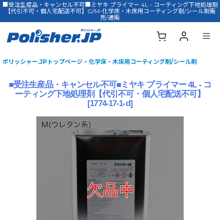
■受注生産品・キャンセル不可■ミヤキ プライマー 4L - コーティング下地処理剤
【代引不可・個人宅配送不可】G/M-化学床・木床用コーティング剤/シール剤販
売/通販
ポリッシャー.JPトップページ
>
化学床・木床用コーティング剤/シール剤
■受注生産品・キャンセル不可■ミヤキ プライマー 4L - コ
ーティング下地処理剤【代引不可・個人宅配送不可】
[
1774-17-1-d
]