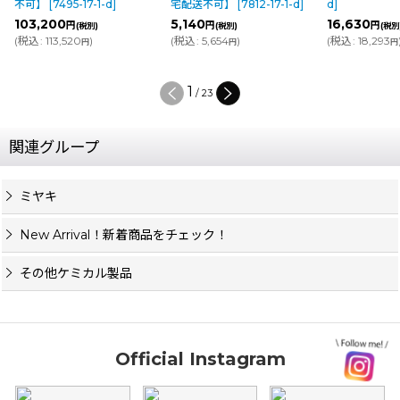
不可】
[
7495-17-1-d
]
宅配送不可】
[
7812-17-1-d
]
d
]
103,200
5,140
16,630
円
円
円
(税別)
(税別)
(税別
(
税込
:
113,520
)
(
税込
:
5,654
)
(
税込
:
18,293
円
円
円
1
/
23
関連グループ
ミヤキ
New Arrival！新着商品をチェック！
その他ケミカル製品
Official Instagram