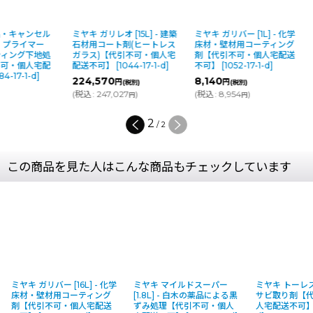
品・キャンセル
ミヤキ ガリレオ [15L] - 建築
ミヤキ ガリバー [1L] - 化学
 プライマー
石材用コート剤(ヒートレス
床材・壁材用コーティング
コーティング下地処
ガラス)【代引不可・個人宅
剤【代引不可・個人宅配送
不可・個人宅配
配送不可】
[
1044-17-1-d
]
不可】
[
1052-17-1-d
]
84-17-1-d
]
224,570
8,140
円
円
(税別)
(税別)
(
税込
:
247,027
)
(
税込
:
8,954
)
円
円
2
/
2
この商品を見た人はこんな商品もチェックしています
ミヤキ ガリバー [16L] - 化学
ミヤキ マイルドスーパー
ミヤキ トーレス 
床材・壁材用コーティング
[1.8L] - 白木の薬品による黒
サビ取り剤【
剤【代引不可・個人宅配送
ずみ処理【代引不可・個人
人宅配送不可