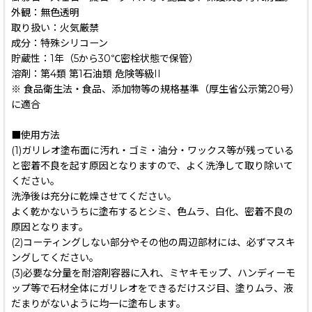
外観：無色透明
取り扱い：火気厳禁
成分：特殊シリコーン
貯蔵性：1年（5から30℃密栓状態で保管）
溶剤：第4類 第1石油類 危険等級II
※ 食品衛生法・食品、添加物等の規格基準（厚生省公示第20号）
に適合
■使用方法
(1)ガリレオ塗布面に汚れ・ゴミ・油分・ワックス等が残っている
と密着不良を起す原因となりますので、よく洗浄して取り除いて
ください。
洗浄後は充分に乾燥させてください。
よく乾かないうちに塗布するとシミ、色ムラ、白化、密着不良の
原因となります。
(2)コーティングしない部分やその他の周辺部材には、必ずマスキ
ングしてください。
(3)必要な分量を耐溶剤容器に入れ、ミヤキモップ、ハンディーモ
ップ等で石材全体にガリレオをできるだけスジ目、塗りムラ、液
だまりがないように均一に塗布します。