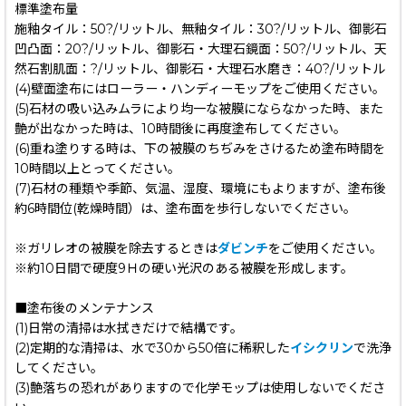
標準塗布量
施釉タイル：50?/リットル、無釉タイル：30?/リットル、御影石
凹凸面：20?/リットル、御影石・大理石鏡面：50?/リットル、天
然石割肌面：?/リットル、御影石・大理石水磨き：40?/リットル
(4)壁面塗布にはローラー・ハンディーモップをご使用ください。
(5)石材の吸い込みムラにより均一な被膜にならなかった時、また
艶が出なかった時は、10時間後に再度塗布してください。
(6)重ね塗りする時は、下の被膜のちぢみをさけるため塗布時間を
10時間以上とってください。
(7)石材の種類や季節、気温、湿度、環境にもよりますが、塗布後
約6時間位(乾燥時間）は、塗布面を歩行しないでください。
※ガリレオの被膜を除去するときは
ダビンチ
をご使用ください。
※約10日間で硬度9Ｈの硬い光沢のある被膜を形成します。
■塗布後のメンテナンス
(1)日常の清掃は水拭きだけで結構です。
(2)定期的な清掃は、水で30から50倍に稀釈した
イシクリン
で洗浄
してください。
(3)艶落ちの恐れがありますので化学モップは使用しないでくださ