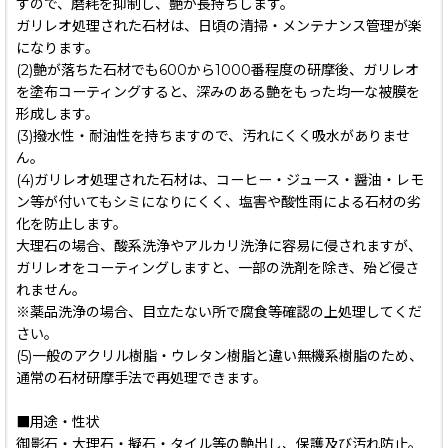
すので、磨耗を抑制し、艶が長持ちします。
ガリレオ処理された石材は、日頃の清掃・メンテナンス管理が楽
になります。
(2)艶が落ちた石材でも600から1000番程度の研摩後、ガリレオ
を塗布コーティングすると、深みのある艶をもった均一な被膜を
形成します。
(3)撥水性・耐油性を持ちますので、汚れにくく吸水がありませ
ん。
(4)ガリレオ処理された石材は、コーヒー・ジュース・醤油・レモ
ン等が付いてもシミになりにくく、塩害や酸性雨による石材の劣
化を防止します。
大理石の場合、酸系洗浄やアルカリ洗浄に容易に侵されますが、
ガリレオをコーティングしますと、一部の洗剤を除き、殆ど侵さ
れません。
※薬品洗浄の場合、目立たない所で腐食等確認の上処理してくだ
さい。
(5)一般のアクリル樹脂・ウレタン樹脂と違い無機系樹脂のため、
通常の石材研摩手法で再処理できます。
■用途・性状
御影石・大理石・擬石・タイル等の艶出し、保護及び汚れ防止。