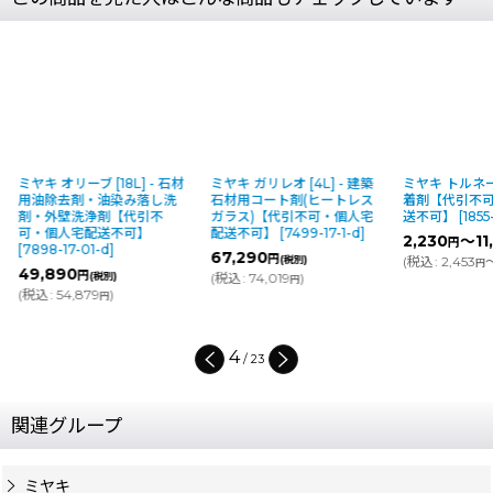
ミヤキ オリーブ [18L] - 石材
ミヤキ ガリレオ [4L] - 建築
ミヤキ トルネー
用油除去剤・油染み落し洗
石材用コート剤(ヒートレス
着剤【代引不
剤・外壁洗浄剤【代引不
ガラス)【代引不可・個人宅
送不可】
[
1855
可・個人宅配送不可】
配送不可】
[
7499-17-1-d
]
2,230
～11
円
[
7898-17-01-d
]
67,290
円
(税別)
(
税込
:
2,453
円
49,890
円
(税別)
(
税込
:
74,019
)
円
(
税込
:
54,879
)
円
4
/
23
関連グループ
ミヤキ