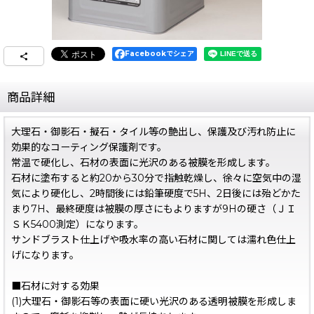
Facebookでシェア
商品詳細
大理石・御影石・擬石・タイル等の艶出し、保護及び汚れ防止に
効果的なコーティング保護剤です。
常温で硬化し、石材の表面に光沢のある被膜を形成します。
石材に塗布すると約20から30分で指触乾燥し、徐々に空気中の湿
気により硬化し、2時間後には鉛筆硬度で5H、2日後には殆どかた
まり7H、最終硬度は被膜の厚さにもよりますが9Hの硬さ（ＪＩ
ＳＫ5400測定）になります。
サンドブラスト仕上げや吸水率の高い石材に関しては濡れ色仕上
げになります。
■石材に対する効果
(1)大理石・御影石等の表面に硬い光沢のある透明被膜を形成しま