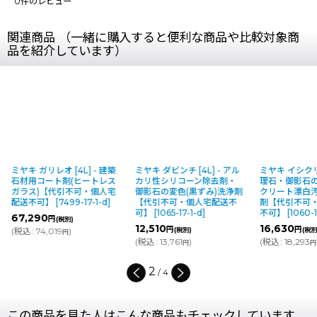
0
件のレビュー
関連商品 （一緒に購入すると便利な商品や比較対象商
品を紹介しています）
ミヤキ ガリレオ [4L] - 建築
ミヤキ ダビンチ [4L] - アル
ミヤキ イシクリン
石材用コート剤(ヒートレス
カリ性シリコーン除去剤・
理石・御影石
ガラス)【代引不可・個人宅
御影石の変色(黒ずみ)洗浄剤
クリート漂白
配送不可】
[
7499-17-1-d
]
【代引不可・個人宅配送不
剤【代引不可
可】
[
1065-17-1-d
]
不可】
[
1060-1
67,290
円
(税別)
12,510
16,630
円
円
(
税込
:
74,019
)
(税別)
(税別
円
(
税込
:
13,761
)
(
税込
:
18,293
円
円
2
/
4
この商品を見た人はこんな商品もチェックしています