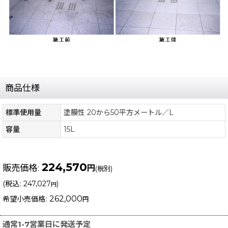
商品仕様
標準使用量
塗膜性 20から50平方メートル／L
容量
15L
224,570
販売価格
:
円
(税別)
(
税込
:
247,027
)
円
262,000
希望小売価格
:
円
通常1-7営業日に発送予定