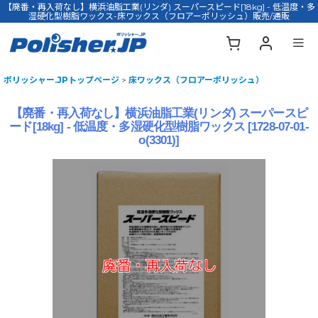
【廃番・再入荷なし】横浜油脂工業(リンダ) スーパースピード[18kg] - 低温度・多
湿硬化型樹脂ワックス-床ワックス（フロアーポリッシュ）販売/通販
ポリッシャー.JPトップページ
>
床ワックス（フロアーポリッシュ）
【廃番・再入荷なし】横浜油脂工業(リンダ) スーパースピ
ード[18kg] - 低温度・多湿硬化型樹脂ワックス
[
1728-07-01-
o(3301)
]