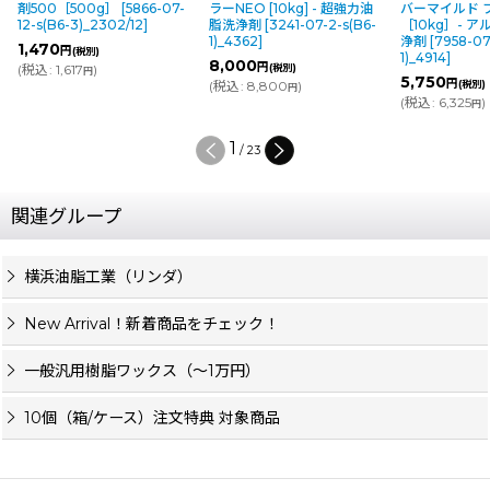
剤500［500g］
[
5866-07-
ラーNEO [10kg] - 超強力油
バーマイルド 
12-s(B6-3)_2302/12
]
脂洗浄剤
[
3241-07-2-s(B6-
［10kg］- 
1)_4362
]
浄剤
[
7958-07
1,470
円
(税別)
1)_4914
]
8,000
円
(
税込
:
1,617
)
(税別)
円
5,750
円
(
税込
:
8,800
)
(税別)
円
(
税込
:
6,325
)
円
1
/
23
関連グループ
横浜油脂工業（リンダ）
New Arrival！新着商品をチェック！
一般汎用樹脂ワックス（〜1万円）
10個（箱/ケース）注文特典 対象商品