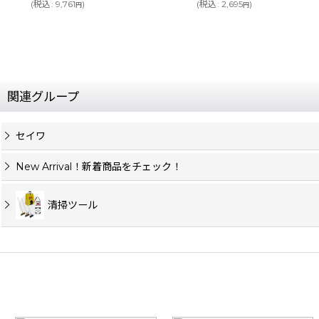
(
税込
:
2,695
)
(
税込
:
3,751
)
円
円
関連グループ
セイワ
New Arrival！新着商品をチェック！
清掃ツール