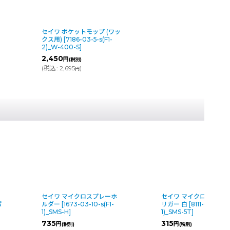
セイワ ポケットモップ (ワッ
クス用)
[
7186-03-5-s(F1-
2)_W-400-S
]
2,450
円
(税別)
(
税込
:
2,695
)
円
セイワ マイクロスプレート
パワーモップ ホルダー
リガー 白
[
8111-03-20-s(F2-
縮ハンドル（モップ糸別
1)_SMS-5T
]
り）
[
7227-03S-10-s
]
315
4,720
～6,020
円
円
円
(税別)
(