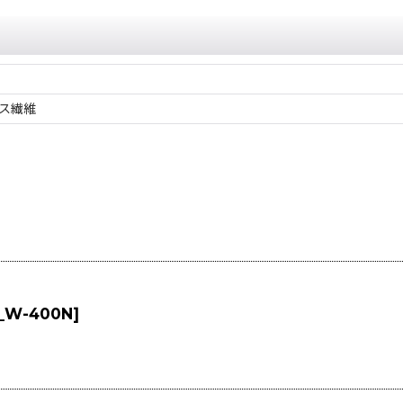
ス繊維
1)_W-400N
]