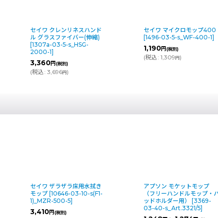
セイワ クレンリネスハンド
セイワ マイクロモップ400
ル グラスファイバー(伸縮)
[
1496-03-5-s_WF-400-1
]
[
1307a-03-5-s_HSG-
1,190
円
(税別)
2000-1
]
(
税込
:
1,309
)
円
3,360
円
(税別)
(
税込
:
3,696
)
円
アプソン モケットモップ
セイワ マイクロスプレーホ
（フリーハンドルモップ・パ
ルダー
[
1673-03-10-s(F1-
ッドホルダー用）
[
3369-
1)_SMS-H
]
03-40-s_Art.3321/5
]
735
円
(税別)