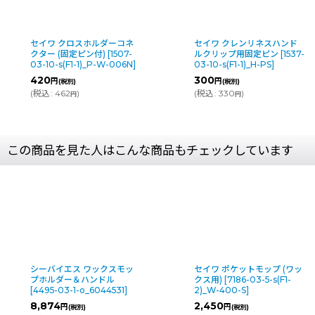
セイワ クロスホルダーコネ
セイワ クレンリネスハンド
クター (固定ピン付)
[
1507-
ルクリップ用固定ピン
[
1537-
03-10-s(F1-1)_P-W-006N
]
03-10-s(F1-1)_H-PS
]
420
300
円
円
(税別)
(税別)
(
税込
:
462
)
(
税込
:
330
)
円
円
この商品を見た人はこんな商品もチェックしています
セイワ ポケットモップ (ワッ
セイワ ザラザラ床用水拭き
クス用)
[
7186-03-5-s(F1-
モップ
[
10646-03-10-s(F1-
2)_W-400-S
]
1)_MZR-500-5
]
2,450
3,410
円
円
(税別)
(税別)