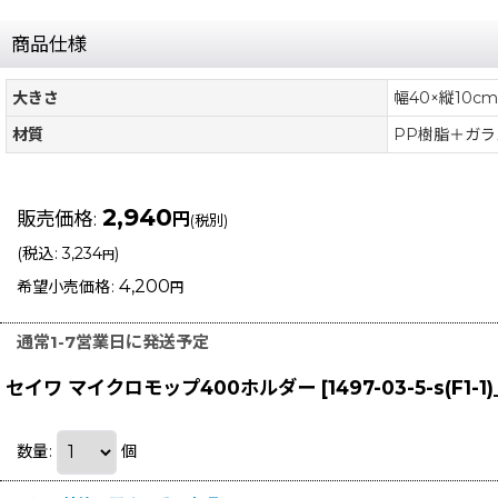
商品仕様
大きさ
幅40×縦10cm
材質
PP樹脂＋ガラ
2,940
販売価格
:
円
(税別)
(
税込
:
3,234
)
円
4,200
希望小売価格
:
円
通常1-7営業日に発送予定
セイワ マイクロモップ400ホルダー
[
1497-03-5-s(F1-
数量
:
個