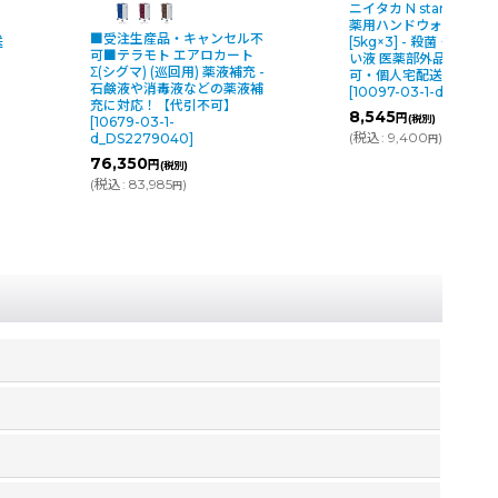
ニイタカ N star (エヌスター)
サ
薬用ハンドウォッシュVA
ユ・
生産品・キャンセル不
[5kg×3] - 殺菌・消毒用手洗
薬
ラモト エアロカート
い液 医薬部外品 【代引不
配
マ) (巡回用) 薬液補充 -
可・個人宅配送不可】
d_
や消毒液などの薬液補
[
10097-03-1-d_251040
]
18
応！【代引不可】
8,545
円
(税別)
-03-1-
(税別
(
税込
:
9,400
)
(
税
2279040
]
円
50
円
(税別)
83,985
)
円