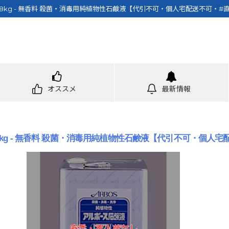
kg - 無香料 殺菌・消毒用純植物性石鹸液【代引不可・個人宅配送不可・#直
オススメ
最新情報
g - 無香料 殺菌・消毒用純植物性石鹸液【代引不可・個人宅配送