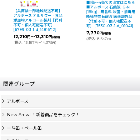
■1缶〜4缶での注文はこちら
サラヤ フ
■アルボース 石鹸液i G-N
[18kg B.
地域配送不可】
[18kg] - 無香料 殺菌・消毒用
ん液【代
ルサワー - 食品
純植物性石鹸液 医薬部外品
不可】
[
52
ール製剤【代引
【代引不可・個人宅配送不
d_23721
]
配送不可】
可】
[
7530-03-1-d_01041
]
10,710
円
_14816*12
]
7,770
円
(税別)
(
税込
:
11,7
3,310
円
(税別)
(
税込
:
8,547
)
円
～14,375
)
円
関連グループ
アルボース
New Arrival！新着商品をチェック！
一斗缶・ペール缶