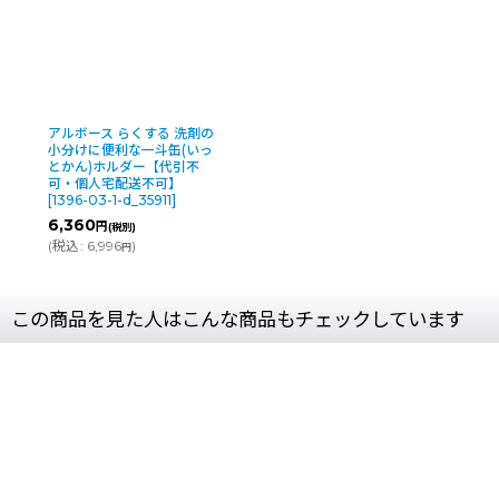
アルボース らくする 洗剤の
小分けに便利な一斗缶(いっ
とかん)ホルダー【代引不
可・個人宅配送不可】
[
1396-03-1-d_35911
]
6,360
円
(税別)
(
税込
:
6,996
)
円
この商品を見た人はこんな商品もチェックしています