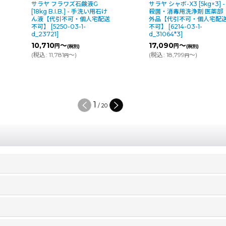
ラワズ石鹸液G
サラヤ シャボ-X3 [5kg×3] -
I.B.] - 手洗い用石け
殺菌・消毒用洗浄剤 医薬部
■受注
引不可・個人宅配送
外品【代引不可・個人宅配送
可■テ
50-03-1-
不可】
[
6214-03-1-
Σ(シグ
d_31064*3
]
石鹸液
～
17,090
～
円
(税別)
(税別)
充に対
81
～
)
(
税込
:
18,799
～
)
[
10679
円
円
d_DS
76,3
(
税込
:
2
/
20