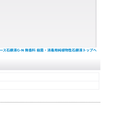
ース石鹸液G-N 無香料 殺菌・消毒用純植物性石鹸液トップへ