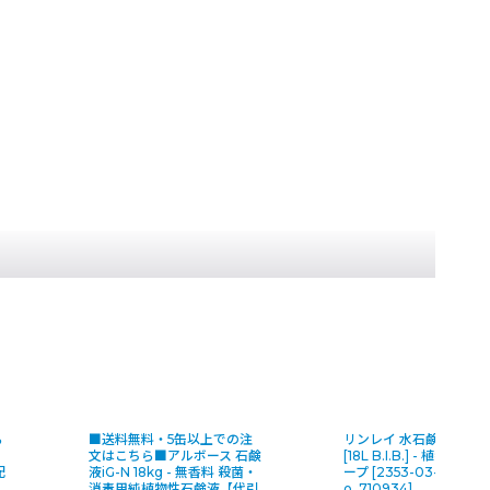
ら
■送料無料・5缶以上での注
リンレイ 水石鹸グリーン
文はこちら■アルボース 石鹸
[18L B.I.B.] - 植物性ハ
配
液iG-N 18kg - 無香料 殺菌・
ープ
[
2353-03-1-
消毒用純植物性石鹸液【代引
o_710934
]