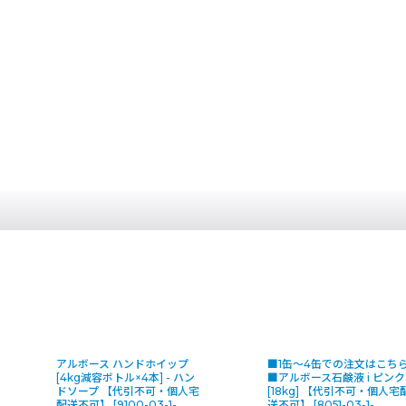
アルボース ハンドホイップ
■1缶〜4缶での注文はこち
[4kg減容ボトル×4本] - ハン
■アルボース石鹸液 i ピンク
ドソープ 【代引不可・個人宅
[18kg] 【代引不可・個人宅
配送不可】
[
9100-03-1-
送不可】
[
8051-03-1-