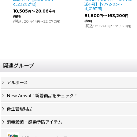
d_23202*12
]
送不可】
[
7772-03-1-
d_01911*5
]
18,585
～20,064
円
円
81,600
～163,200
円
円
(税別)
(
税込
:
20,444
～22,070
)
(税別)
円
円
(
税込
:
89,760
～179,520
)
円
円
関連グループ
アルボース
New Arrival！新着商品をチェック！
衛生管理用品
消毒殺菌・感染予防アイテム