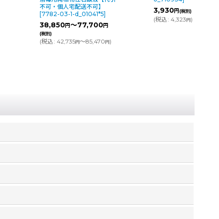
不可・個人宅配送不可】
3,930
円
(税別)
[
7782-03-1-d_01041*5
]
(
税込
:
4,323
)
円
38,850
～77,700
円
円
(税別)
(
税込
:
42,735
～85,470
)
円
円