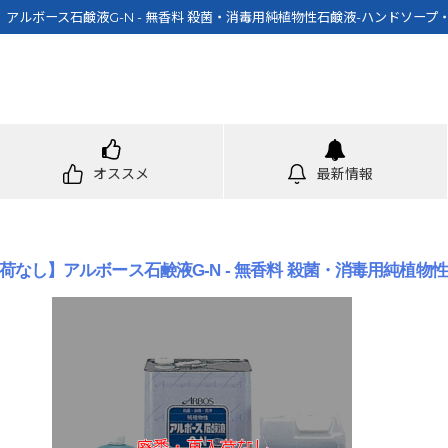
アルボース石鹸液G-N - 無香料 殺菌・消毒用純植物性石鹸液-ハンドソープ
オススメ
最新情報
荷なし】アルボース石鹸液G-N - 無香料 殺菌・消毒用純植物