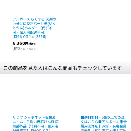
アルボース らくする 洗剤の
小分けに便利な一斗缶(いっ
とかん)ホルダー【代引不
可・個人宅配送不可】
[
1396-03-1-d_35911
]
6,360
円
(税別)
(
税込
:
6,996
)
円
この商品を見た人はこんな商品もチェックしています
サラヤ シャボネット石鹸液
■送料無料・5缶以上での注
ユ・ム - 手洗い用石けん液 医
文はこちら■アルボース 重金
薬部外品【代引不可・個人宅
属用洗浄剤 [18kg] - 有害金属
配送不可】
[
5400-03-1-
除去剤【代引不可・個人宅配