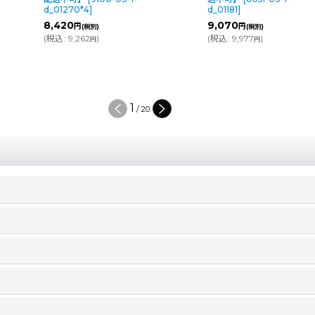
d_01270*4
]
d_01181
]
8,420
9,070
円
円
(税別)
(税別)
(
税込
:
9,262
)
(
税込
:
9,977
)
円
円
1
/
20