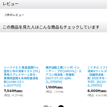
レビュー
0
件のレビュー
この商品を見た人はこんな商品もチェックしています
シーバイエス 無香空間Pro
横浜油脂工業(リンダ) イレ
ニイタカ リフ
空気と布の消臭ミスト [10L]
ーサー・プロ [480mL] - エ
消臭&ウィルス除去
専用スプレイヤー１本付 -
アコン用消臭・除菌剤
- 店舗用消臭
業務用空間＆布用除菌消臭
[
1607-07-20-s(B6-
剤【代引不可
剤
[
4086-03-1-
2)_3759/10
]
不可】
[
8220-
o_6007123
]
d_295130
]
1,100
円
(税別)
7,540
6,000
円
円
(税別)
(
税込
:
1,210
)
(税別)
円
(
税込
:
8,294
)
(
税込
:
6,600
円
円