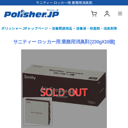
サニティー ロッカー用 業務用消臭剤
ポリッシャー.JPトップページ
>
消毒関連用品
>
消毒液・除菌剤・消臭剤等
サニティー ロッカー用 業務用消臭剤
[
230gX10個
]