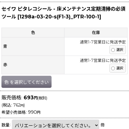
セイワ ピタレコシール - 床メンテナンス定期清掃の必須
ツール
[
1298a-03-20-s(F1-3)_PTR-100-1
]
色
在庫
通常1-7営業日に発送予定
青
通常1-7営業日に発送予定
赤
色
を選択してください
販売価格
:
693
円
(税別)
(
税込
:
762
)
円
990
希望小売価格
:
円
数量
:
冊