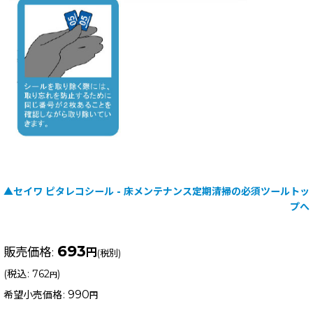
▲セイワ ピタレコシール - 床メンテナンス定期清掃の必須ツールトッ
プへ
693
販売価格
:
円
(税別)
(
税込
:
762
)
円
990
希望小売価格
:
円