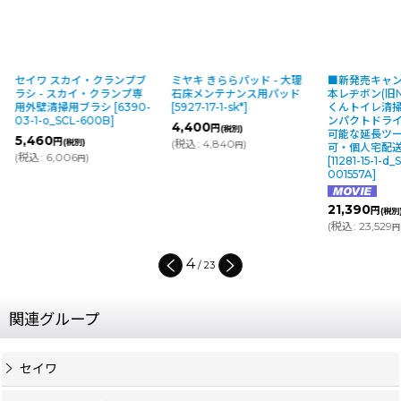
セイワ スカイ・クランプブ
ミヤキ きららパッド - 大理
■新発売キャ
ラシ - スカイ・クランプ専
石床メンテナンス用パッド
本レヂボン(旧N
用外壁清掃用ブラシ
[
6390-
[
5927-17-1-sk*
]
くんトイレ清掃
03-1-o_SCL-600B
]
ンパクトドラ
4,400
円
(税別)
可能な延長ツー
5,460
円
(税別)
(
税込
:
4,840
)
円
可・個人宅配
(
税込
:
6,006
)
円
[
11281-15-1-d
001557A
]
21,390
円
(税別
(
税込
:
23,529
円
4
/
23
関連グループ
セイワ