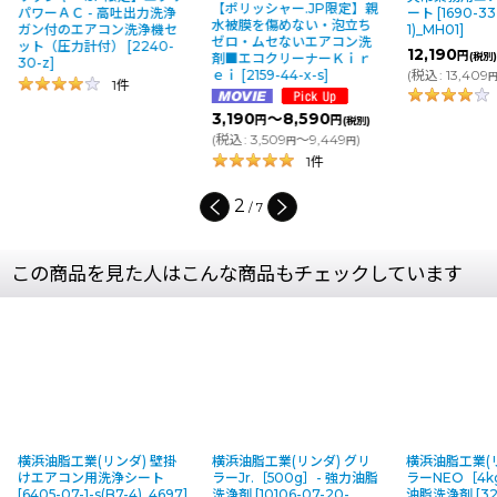
【ポリッシャー.JP限定】親
パワーＡＣ - 高吐出力洗浄
ート
[
1690-33-
水被膜を傷めない・泡立ち
ガン付のエアコン洗浄機セ
1)_MH01
]
ゼロ・ムセないエアコン洗
ット（圧力計付）
[
2240-
12,190
円
(税別)
剤■エコクリーナーＫｉｒ
30-z
]
(
税込
:
13,409
ｅｉ
[
2159-44-x-s
]
1
件
3,190
～8,590
円
円
(税別)
(
税込
:
3,509
～9,449
)
円
円
1
件
2
/
7
この商品を見た人はこんな商品もチェックしています
横浜油脂工業(リンダ) 壁掛
横浜油脂工業(リンダ) グリ
横浜油脂工業(
けエアコン用洗浄シート
ラーJr.［500g］- 強力油脂
ラーNEO［4k
[
6405-07-1-s(B7-4)_4697
]
洗浄剤
[
10106-07-20-
油脂洗浄剤
[
32