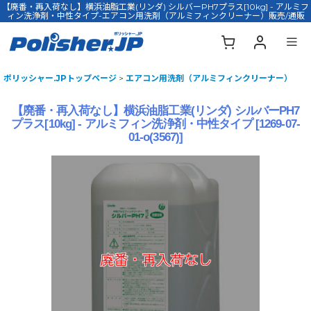
【廃番・再入荷なし】横浜油脂工業(リンダ) シルバーPH7プラス[10kg] - アルミフ
ィン洗浄剤・中性タイプ-エアコン用洗剤（アルミフィンクリーナー）販売/通販
ポリッシャー.JPトップページ
>
エアコン用洗剤（アルミフィンクリーナー）
【廃番・再入荷なし】横浜油脂工業(リンダ) シルバーPH7
プラス[10kg] - アルミフィン洗浄剤・中性タイプ
[
1269-07-
01-o(3567)
]