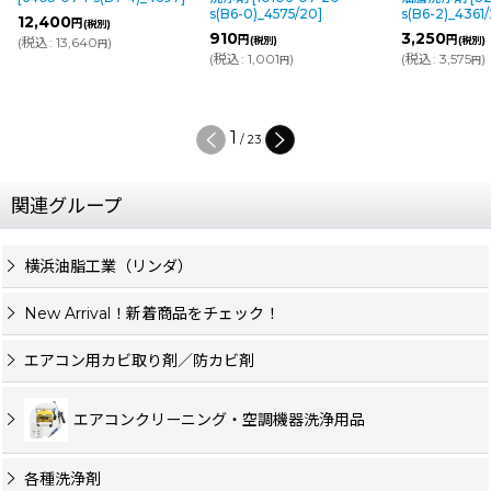
s(B6-0)_4575/20
]
s(B6-2)_4361
12,400
円
(税別)
910
3,250
円
円
(
税込
:
13,640
)
(税別)
(税別)
円
(
税込
:
1,001
)
(
税込
:
3,575
)
円
円
1
/
23
関連グループ
横浜油脂工業（リンダ）
New Arrival！新着商品をチェック！
エアコン用カビ取り剤／防カビ剤
エアコンクリーニング・空調機器洗浄用品
各種洗浄剤