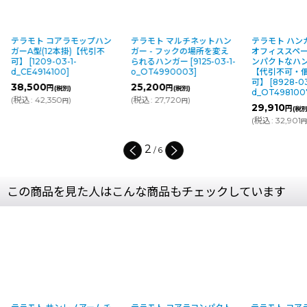
テラモト コアラモップハン
テラモト マルチネットハン
テラモト ハン
ガーA型(12本掛)【代引不
ガー - フックの場所を変え
オフィススペ
可】
[
1209-03-1-
られるハンガー
[
9125-03-1-
ンパクトなハ
d_CE4914100
]
o_OT4990003
]
【代引不可・
可】
[
8928-03
38,500
25,200
円
円
(税別)
(税別)
d_OT498100
(
税込
:
42,350
)
(
税込
:
27,720
)
円
円
29,910
円
(税別
(
税込
:
32,901
円
2
/
6
この商品を見た人はこんな商品もチェックしています