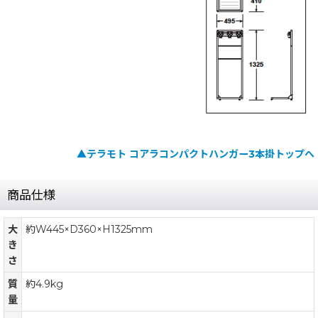
▲テラモト コアラコンパクトハンガー3本掛トップへ
商品仕様
大
約W445×D360×H1325mm
き
さ
質
約4.9kg
量