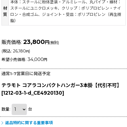
本体：スチールに粉体塗装・アルミレール、丸パイプ・線材：
材
スチールにユニクロメッキ、クリップ：ポリプロピレン・ナイ
質
ロン・合成ゴム、ジョイント・受皿：ポリプロピレン（再生樹
脂）
23,800
販売価格
:
円
(税別)
(
税込
:
26,180
)
円
34,000
希望小売価格
:
円
通常1-7営業日に発送予定
テラモト コアラコンパクトハンガー3本掛【代引不可】
[
1212-03-1-d_CE4920130
]
数量
:
台
返品特約に関する重要事項