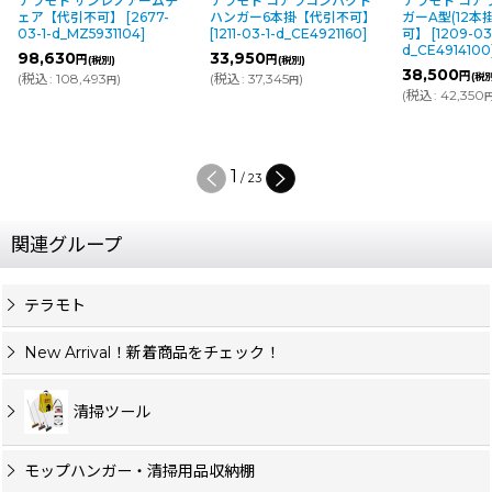
テラモト サンレノアームチ
テラモト コアラコンパクト
テラモト コア
ェア【代引不可】
[
2677-
ハンガー6本掛【代引不可】
ガーA型(12本
03-1-d_MZ5931104
]
[
1211-03-1-d_CE4921160
]
可】
[
1209-03
d_CE4914100
98,630
33,950
円
円
(税別)
(税別)
38,500
円
(
税込
:
108,493
)
(
税込
:
37,345
)
(税
円
円
(
税込
:
42,350
1
/
23
関連グループ
テラモト
New Arrival！新着商品をチェック！
清掃ツール
モップハンガー・清掃用品収納棚