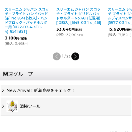
スリーエム ジャパン スコッ
スリーエム ジャパン スコッ
スリーエム ジ
チ・ブライト ハンドパッド
チ・ブライト グリドルパッ
チ ブライト ツ
(茶) No.8541 [5枚入] - ハン
ドホルダー No.461 (低温用)
ルディスペンサ
ドブロック・パッドホルダ
[10箱入]
[
6149-03-1-o_461
]
[
5977-03-1-o
ー用
[
6122-03-4-s(D1-
33,640
15,620
円
円
(税別)
(税別
4)_8541 BST
]
(
税込
:
37,004
)
(
税込
:
17,182
)
円
円
3,180
円
(税別)
(
税込
:
3,498
)
円
1
/
23
関連グループ
New Arrival！新着商品をチェック！
清掃ツール