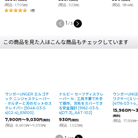
(
税込
:
1,705
)
(
税込
:
923
)
(
税込
:
584
)
円
円
円
1
件
1
/
3
この商品を見た人はこんな商品もチェックしています
ウンガーUNGER エルゴテ
ナルビー セーフティスクレ
ウンガーUNG
ック ニンジャスクレーパー
ーパー N - 工具不要で片手
ワクサー(スリー
- ホルダーと刃のセットのス
で操作、刃先をカバーでき
[
4176-03-1-o
クレイパー
[
5046-03-5-
る安全設計
[
9162-03-5-
15,960
～3
円
s(G2-4)_EN100
]
s(D7-3)_AAT-102
]
(税別)
7,900
～9,030
930
円
円
円
(税別)
(税別)
(
税込
:
17,556
円
(
税込
:
8,690
～9,933
)
(
税込
:
1,023
)
円
円
円