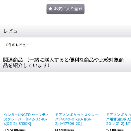
お気に入り登録
レビュー
0
件のレビュー
関連商品 （一緒に購入すると便利な商品や比較対象商
品を紹介しています）
ウンガーUNGER セーフティ
モアマン ポケットスクレー
モアマン ポケ
スクレーパー
[
1142-03-10-
パ
[
4049-01-20-s(G1-
パ用替刃(5枚入
s(G3-2)_SR50K
]
2)_M17706-20
]
20-s(G1-2)_
1,550
839
531
円
円
円
(税別)
(税別)
(税別)