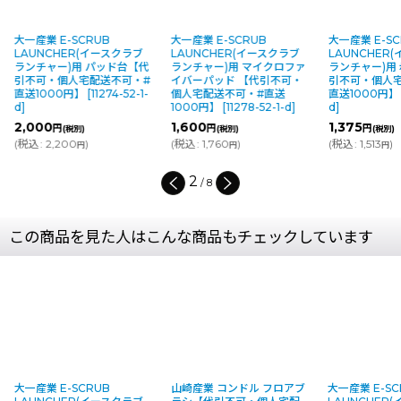
大一産業 E-SCRUB
大一産業 E-SCRUB
大一産業 E-SCRU
LAUNCHER(イースクラブ
LAUNCHER(イースクラブ
LAUNCHER(イ
ランチャー)用 パッド台【代
ランチャー)用 マイクロファ
ランチャー)用 赤
引不可・個人宅配送不可・#
イバーパッド 【代引不可・
引不可・個人宅配
直送1000円】
[
11274-52-1-
個人宅配送不可・#直送
直送1000円】
[
11
d
]
1000円】
[
11278-52-1-d
]
d
]
2,000
1,600
1,375
円
円
円
(税別)
(税別)
(税別)
(
税込
:
2,200
)
(
税込
:
1,760
)
(
税込
:
1,513
)
円
円
円
3
/
8
この商品を見た人はこんな商品もチェックしています
大一産業 E-SCRUB
山崎産業 コンドル フロアブ
大一産業 E-SC