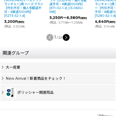
LAUNCHER(イースクラブ
ラシ【代引不可・個人宅配
LAUNCHER
ランチャー)用 ハードブラシ
送不可・#直送1000円】
ランチャー)用
【代引不可・個人宅配送不
[
671-02-1-d_C5-060U-
ー【代引不可
可・#直送1000円】
MB
]
不可・#直送1
[
11273-52-1-d
]
[
11280-52-1-d
5,250
～6,580
円
円
(税別)
3,200
4,640
円
円
(税別)
(
税込
:
5,775
～7,238
)
(税別)
円
円
(
税込
:
3,520
)
(
税込
:
5,104
)
円
円
1
/
23
関連グループ
大一産業
New Arrival！新着商品をチェック！
ポリッシャー関連用品