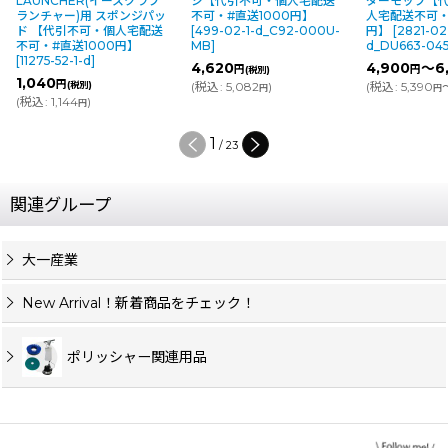
LAUNCHER(イースクラブ
シ【代引不可・個人宅配送
ダーモップ【
ランチャー)用 スポンジパッ
不可・#直送1000円】
人宅配送不可・
ド 【代引不可・個人宅配送
[
499-02-1-d_C92-000U-
円】
[
2821-02
不可・#直送1000円】
MB
]
d_DU663-04
[
11275-52-1-d
]
4,620
4,900
～6
円
円
(税別)
1,040
円
(税別)
(
税込
:
5,082
)
(
税込
:
5,390
円
円
(
税込
:
1,144
)
円
1
/
23
関連グループ
大一産業
New Arrival！新着商品をチェック！
ポリッシャー関連用品