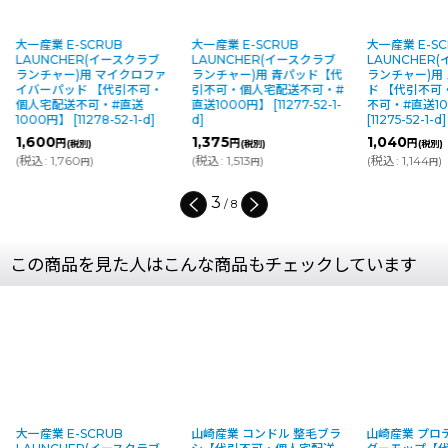
UB
大一産業 E-SCRUB
大一産業 E-SCRUB
A
イースクラブ
LAUNCHER(イースクラブ
LAUNCHER(イースクラブ
ド
マイクロファ
ランチャー)用 青パッド【代
ランチャー)用 スポンジパッ
1
【代引不可・
引不可・個人宅配送不可・#
ド 【代引不可・個人宅配送
(
・#直送
直送1000円】
[
11277-52-1-
不可・#直送1000円】
8-52-1-d
]
d
]
[
11275-52-1-d
]
1,375
1,040
円
円
(税別)
(税別)
(
税込
:
1,513
)
(
税込
:
1,144
)
円
円
4
/
8
この商品を見た人はこんな商品もチェックしています
大一産業 E-SCRUB
山崎産業 コンドル 整毛ブラ
山崎産業 プロ