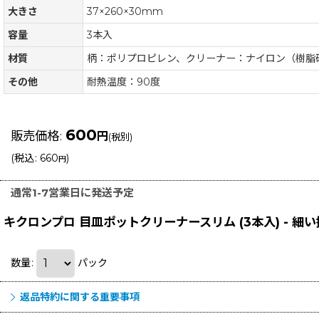
大きさ
37×260×30mm
容量
3本入
材質
柄：ポリプロピレン、クリーナー：ナイロン（樹脂
その他
耐熱温度：90度
600
販売価格
:
円
(税別)
(
税込
:
660
)
円
通常1-7営業日に発送予定
キクロンプロ 目皿ポットクリーナースリム (3本入) - 
数量
:
パック
返品特約に関する重要事項