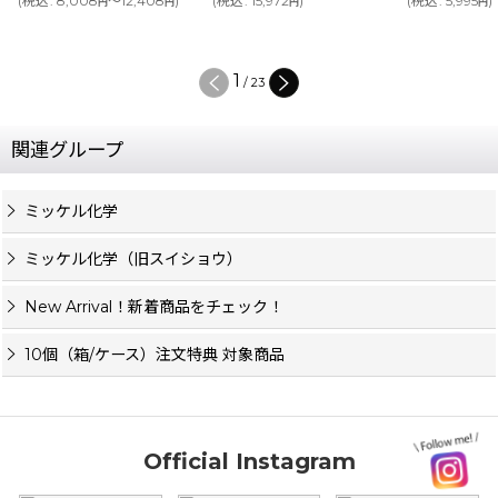
(
税込
:
8,008
～12,408
)
(
税込
:
15,972
)
(
税込
:
5,995
)
円
円
円
円
1
/
23
関連グループ
ミッケル化学
ミッケル化学（旧スイショウ）
New Arrival！新着商品をチェック！
10個（箱/ケース）注文特典 対象商品
Official Instagram