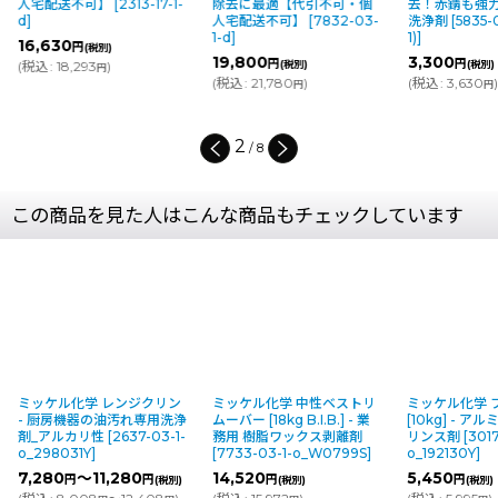
人宅配送不可】
[
2313-17-1-
除去に最適【代引不可・個
去！赤錆も強
d
]
人宅配送不可】
[
7832-03-
洗浄剤
[
5835-
1-d
]
1)
]
16,630
円
(税別)
19,800
3,300
円
円
(
税込
:
18,293
)
(税別)
(税別)
円
(
税込
:
21,780
)
(
税込
:
3,630
)
円
円
2
/
8
この商品を見た人はこんな商品もチェックしています
ミッケル化学 レンジクリン
ミッケル化学 中性ベストリ
ミッケル化学 
- 厨房機器の油汚れ専用洗浄
ムーバー [18kg B.I.B.] - 業
[10kg] - 
剤_アルカリ性
[
2637-03-1-
務用 樹脂ワックス剥離剤
リンス剤
[
3017
o_298031Y
]
[
7733-03-1-o_W0799S
]
o_192130Y
]
7,280
～11,280
14,520
5,450
円
円
円
円
(税別)
(税別)
(税別)