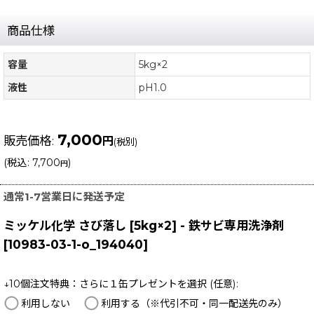
商品仕様
容量
5kg×2
液性
pH1.0
7,000
販売価格
:
円
(税別)
(
税込
:
7,700
)
円
通常1-7営業日に発送予定
ミッケル化学 さび落し [5kg×2] - 鉄サビ専用洗浄剤
[
10983-03-1-o_194040
]
↓10個注文特典：さらに１缶プレゼントを選択
(任意)
:
利用しない
利用する（※代引不可・同一配送先のみ）