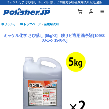
ミッケル化学 さび落し [5kg×2] - 鉄サビ専用洗浄剤-金属用洗剤販売/通販
ポリッシャー.JPトップページ
>
金属用洗剤
ミッケル化学 さび落し [5kg×2] - 鉄サビ専用洗浄剤
[
10983-
03-1-o_194040
]