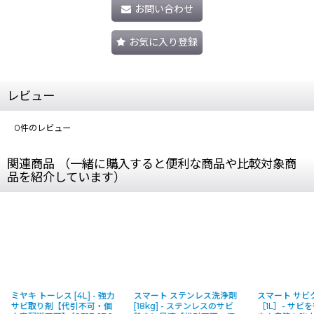
お問い合わせ
お気に入り登録
レビュー
0
件のレビュー
関連商品 （一緒に購入すると便利な商品や比較対象商
品を紹介しています）
ミヤキ トーレス [4L] - 強力
スマート ステンレス洗浄剤
スマート サビ
サビ取り剤【代引不可・個
[18kg] - ステンレスのサビ
［1L］- サビ