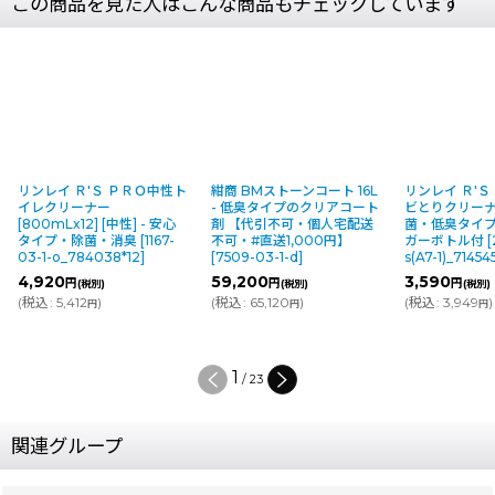
この商品を見た人はこんな商品もチェックしています
リンレイ Ｒ'Ｓ ＰＲＯ中性ト
紺商 BMストーンコート 16L
リンレイ Ｒ'Ｓ
イレクリーナー
- 低臭タイプのクリアコート
ビとりクリーナー 
[800mLx12] [中性] - 安心
剤 【代引不可・個人宅配送
菌・低臭タイ
タイプ・除菌・消臭
[
1167-
不可・#直送1,000円】
ガーボトル付
[
03-1-o_784038*12
]
[
7509-03-1-d
]
s(A7-1)_71454
4,920
59,200
3,590
円
円
円
(税別)
(税別)
(税別)
(
税込
:
5,412
)
(
税込
:
65,120
)
(
税込
:
3,949
)
円
円
円
1
/
23
関連グループ