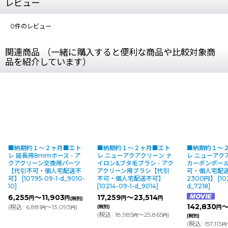
レビュー
0
件のレビュー
関連商品 （一緒に購入すると便利な商品や比較対象商
品を紹介しています）
■納期約１〜２ヶ月■エト
■納期約１〜２ヶ月■エト
■納期約１〜
レ 延長用8mmホース - ア
レ ニューアクアクリーン ナ
レ ニューアク
クアクリーン交換用パーツ
イロン&ブタ毛ブラシ - アク
カーボンポー
【代引不可・個人宅配送不
アクリーン用ブラシ【代引
可・個人宅配
可】
[
10795-09-1-d_9010-
不可・個人宅配送不可】
2300円】
[
10
10
]
[
10214-09-1-d_9014
]
d_7218
]
6,255
～11,903
17,259
～23,514
円
円
円
円
(税別)
142,830
～
(
税込
:
6,881
～13,093
)
(税別)
円
円
円
(
税込
:
18,985
～25,865
)
円
円
(税別)
(
税込
:
157,113
円