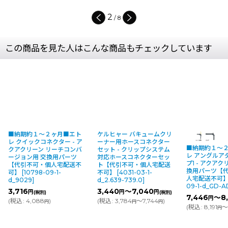
2
/
8
この商品を見た人はこんな商品もチェックしています
■納期約１〜２ヶ月■エト
ケルヒャー バキュームクリ
レ クイックコネクター - ア
ーナー用ホースコネクター
■納期約１〜
クアクリーン リーチコンバ
セット - クリップシステム
レ アングルア
ージョン用 交換用パーツ
対応ホースコネクターセッ
プ1 - アクア
【代引不可・個人宅配送不
ト【代引不可・個人宅配送
換用パーツ【
可】
[
10798-09-1-
不可】
[
4031-03-1-
人宅配送不可
d_9029
]
d_2.639-739.0
]
09-1-d_GD-A
3,716
3,440
～7,040
円
円
円
(税別)
(税別)
7,446
～8
円
(
税込
:
4,088
)
(
税込
:
3,784
～7,744
)
円
円
円
(
税込
:
8,191
～
円