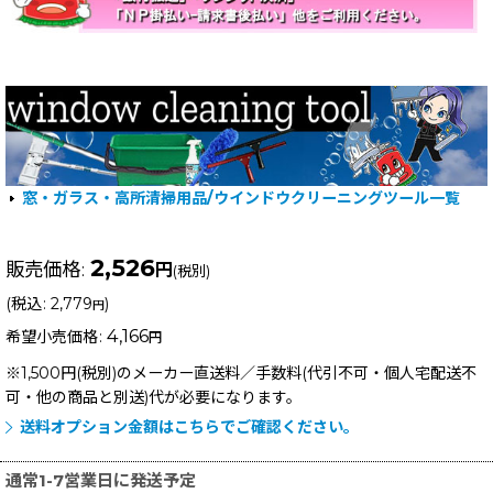
窓・ガラス・高所清掃用品/ウインドウクリーニングツール一覧
2,526
販売価格
:
円
(税別)
(
税込
:
2,779
)
円
4,166
希望小売価格
:
円
※1,500円(税別)のメーカー直送料／手数料(代引不可・個人宅配送不
可・他の商品と別送)
代が必要になります。
送料オプション金額はこちらでご確認ください。
通常1-7営業日に発送予定