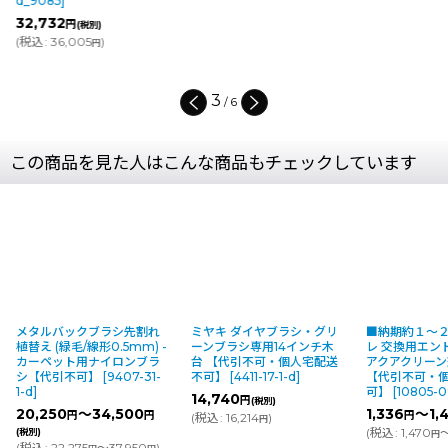
d_9085
]
32,732
円
(税別)
(
税込
:
36,005
)
円
3
/
6
この商品を見た人はこんな商品もチェックしています
メタルバックブラシ先割れ
ミヤキ ダイヤブラシ・グリ
■納期約１〜
植替え (緑毛/線形0.5mm) -
ーンブラシ専用14インチ木
レ 交換用エン
カーペット用ナイロンブラ
台 【代引不可・個人宅配送
アクアクリー
シ【代引不可】
[
9407-31-
不可】
[
4411-17-1-d
]
【代引不可・
1-d
]
可】
[
10805-0
14,740
円
(税別)
20,250
～34,500
1,336
～1,
円
円
円
(
税込
:
16,214
)
円
(
税込
:
1,470
～
(税別)
円
(
税込
:
22,275
～37,950
)