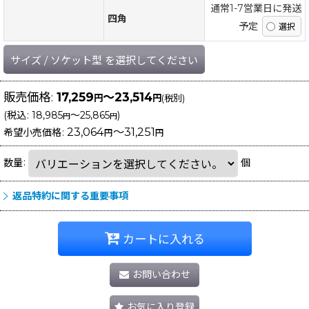
通常1-7営業日に発送
四角
予定
サイズ
/
ソケット型
を選択してください
販売価格
:
17,259
～23,514
円
円
(税別)
(
税込
:
18,985
～25,865
)
円
円
23,064
～31,251
希望小売価格
:
円
円
数量
:
個
返品特約に関する重要事項
カートに入れる
お問い合わせ
お気に入り登録