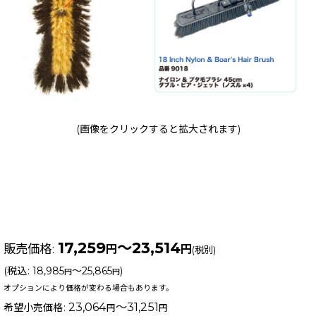
(画像をクリックすると拡大されます)
17,259
～23,514
販売価格
:
円
円
(税別)
(
税込
:
18,985
～25,865
)
円
円
オプションにより価格が変わる場合もあります。
23,064
～31,251
希望小売価格
:
円
円