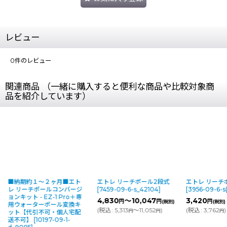
レビュー
0
件のレビュー
関連商品 （一緒に購入すると便利な商品や比較対象商
品を紹介しています）
■納期約１〜２ヶ月■エト
エトレ リーチポール2段式
エトレ リーチ
レ リーチポールコンバージ
[
7459-09-6-s_42104
]
[
3956-09-6-s
ョンキット - EZ-1 Pro＋専
4,830
～10,047
3,420
円
円
円
(税別)
(税別)
用ウォーターポール変換キ
(
税込
:
5,313
～11,052
)
(
税込
:
3,762
)
円
円
円
ット【代引不可・個人宅配
送不可】
[
10197-09-1-