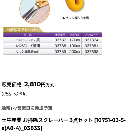
2,810
販売価格
:
円
(税別)
(
税込
:
3,091
)
円
通常1-7営業日に発送予定
土牛産業 お掃除スクレーパー 3点セット
[
10751-03-5-
s(A8-4)_03833
]