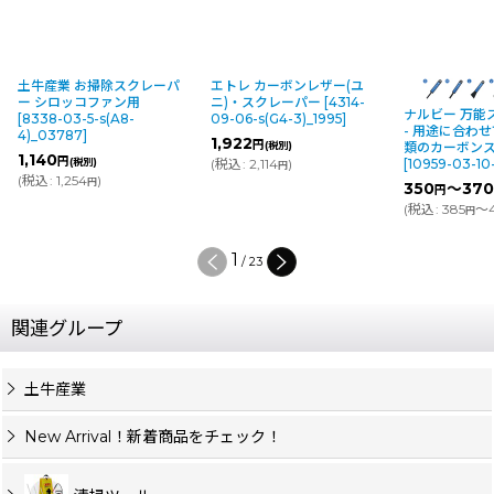
土牛産業 お掃除スクレーパ
エトレ カーボンレザー(ユ
ー シロッコファン用
ニ)・スクレーパー
[
4314-
ナルビー 万能
[
8338-03-5-s(A8-
09-06-s(G4-3)_1995
]
- 用途に合わ
4)_03787
]
1,922
円
(税別)
類のカーボン
1,140
円
(税別)
(
税込
:
2,114
)
[
10959-03-10
円
(
税込
:
1,254
)
円
350
～37
円
(
税込
:
385
～
円
1
/
23
関連グループ
土牛産業
New Arrival！新着商品をチェック！