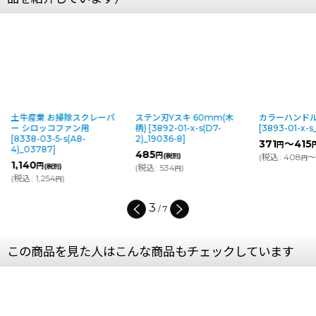
土牛産業 お掃除スクレーパ
ステン刃Yスキ 60mm(木
カラーハンド
ー シロッコファン用
柄)
[
3892-01-x-s(D7-
[
3893-01-x-s
[
8338-03-5-s(A8-
2)_19036-8
]
371
～415
円
4)_03787
]
485
円
(税別)
(
税込
:
408
～
円
1,140
円
(税別)
(
税込
:
534
)
円
(
税込
:
1,254
)
円
3
/
7
この商品を見た人はこんな商品もチェックしています