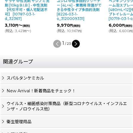
サラヤ 中性洗剤 ヤシノミ洗
ユシロ 中性多目的クリーナ
ペンギンワック
剤 [10kg B.I.B.] - 中性洗剤
ー [4L×4] - 業務用 除菌がで
ーム泡スプレ
【代引不可・個人宅配送不
きる中性タイプ多目的洗剤
[480mL×12]
可】
[
10787-03-1-
[
8226-03-1-
プトイレルー
d_32367
]
o_3120009331
]
[
10719-03-1-
3,110
～
9,970
6,000
円
円
円
(税別)
(税別)
(税別)
(
税込
:
3,421
～
)
(
税込
:
10,967
)
(
税込
:
6,600
円
円
円
1
/
23
関連グループ
スパルタンケミカル
New Arrival！新着商品をチェック！
ウイルス・細菌感染対策商品（新型コロナウイルス・インフルエ
ンザ・ノロウイルス他）
衛生管理用品