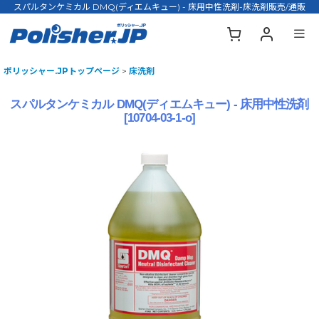
スパルタンケミカル DMQ(ディエムキュー) - 床用中性洗剤-床洗剤販売/通販
ポリッシャー.JPトップページ
>
床洗剤
スパルタンケミカル DMQ(ディエムキュー) - 床用中性洗剤
[
10704-03-1-o
]