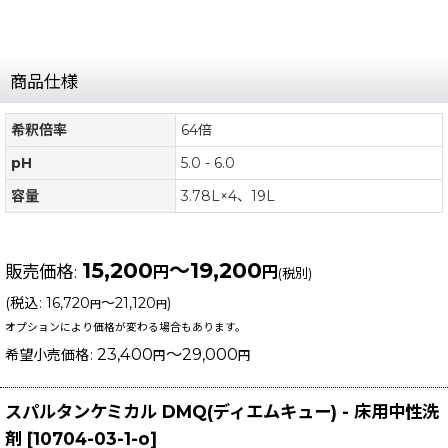
商品仕様
希釈倍率
64倍
pH
5.0 - 6.0
容量
3.78L×4、19L
15,200
～19,200
販売価格
:
円
円
(税別)
(
税込
:
16,720
～21,120
)
円
円
オプションにより価格が変わる場合もあります。
23,400
～29,000
希望小売価格
:
円
円
スパルタンケミカル DMQ(ディエムキュー) - 床用中性洗
剤
[
10704-03-1-o
]