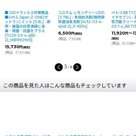
■コロナウィルス対策商品
コスケム レモングリーンDD
ベトコ BETCO
■S.M.S.Japan Z-ONE(ゼ
[3.78L] - 多目的洗剤/病院用
イチセブン) -
ットワン) ミント [3.8L] - 医
除菌消臭洗剤
[
1432-03-4-
性万能クリー
院・施設の日常清掃に消
s(A6-2)_fl-9534
]
03-1-o_BET1
毒・殺菌・抗菌をプラス
6,500
11,920
～1
円
円
(税別)
[
7029-03-4-s(B1-
(
税込
:
7,150
)
(税別)
円
2)_MB1592905
]
(
税込
:
13,112
～
円
15,730
円
(税別)
(
税込
:
17,303
)
円
3
/
8
この商品を見た人はこんな商品もチェックしています