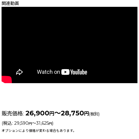
関連動画
26,900
～28,750
販売価格
:
円
円
(税別)
(
税込
:
29,590
～31,625
)
円
円
オプションにより価格が変わる場合もあります。