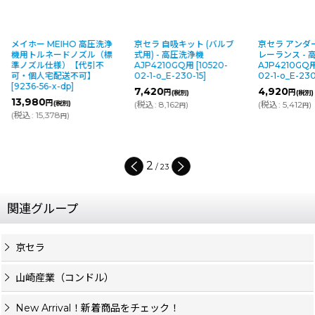
IHO 高圧洗浄
京セラ 自吸キット (バルブ
京セラ アンダーボディスプ
ードノズル（標
式用) - 高圧洗浄機
レーランス - 高圧洗浄機
様）【代引不
AJP4210GQ用
[
10520-
AJP4210GQ用
[
10449-
配送不可】
02-1-o_E-230-15
]
02-1-o_E-230-8
]
-dp
]
7,420
4,920
円
円
(税別)
(税別)
税別)
(
税込
:
8,162
)
(
税込
:
5,412
)
円
円
8
)
円
3
/
23
関連グループ
京セラ
山崎産業（コンドル）
New Arrival！新着商品をチェック！