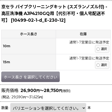
京セラ パイプクリーニングキット (スズランノズル付) -
高圧洗浄機 AJP4210GQ用【代引不可・個人宅配送不
可】
[
10499-02-1-d_E-230-12
]
ホース長さ
在庫
通常1-7営業日に発送予定
10m
通常1-7営業日に発送予定
15m
ホース長さ
を選択してください
販売価格
:
26,900
～28,750
円
円
(税別)
(
税込
:
29,590
～31,625
)
円
円
数量
:
本