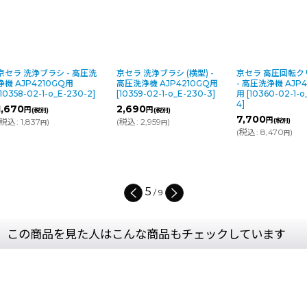
京セラ 洗浄ブラシ (横型) -
京セラ 高圧回転クリーナー
京セラ 小型
高圧洗浄機 AJP4210GQ用
- 高圧洗浄機 AJP4210GQ
ナー - 高圧
[
10359-02-1-o_E-230-3
]
用
[
10360-02-1-o_E-230-
AJP4210G
4
]
02-1-o_E-2
2,690
円
(税別)
7,700
3,990
円
円
(
税込
:
2,959
)
(税別)
(税別
円
(
税込
:
8,470
)
(
税込
:
4,389
円
5
/
9
この商品を見た人はこんな商品もチェックしています