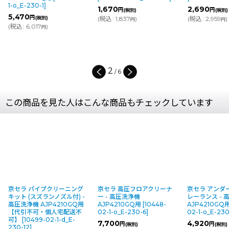
1-o_E-230-1
]
1,670
2,690
円
円
(税別)
(税別)
5,470
円
(税別)
(
税込
:
1,837
)
(
税込
:
2,959
)
円
円
(
税込
:
6,017
)
円
2
/
6
この商品を見た人はこんな商品もチェックしています
京セラ パイプクリーニング
京セラ 高圧フロアクリーナ
京セラ アンダ
キット (スズランノズル付) -
ー - 高圧洗浄機
レーランス - 
高圧洗浄機 AJP4210GQ用
AJP4210GQ用
[
10448-
AJP4210GQ
【代引不可・個人宅配送不
02-1-o_E-230-6
]
02-1-o_E-23
可】
[
10499-02-1-d_E-
7,700
4,920
円
円
(税別)
(税別)
230-12
]