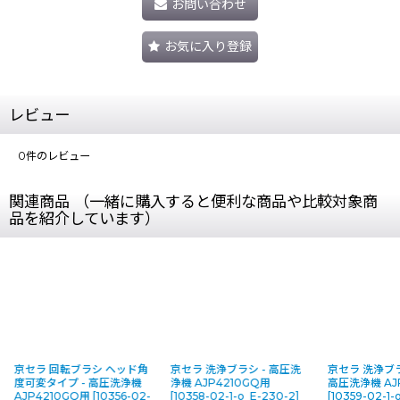
お問い合わせ
お気に入り登録
レビュー
0
件のレビュー
関連商品 （一緒に購入すると便利な商品や比較対象商
品を紹介しています）
京セラ 回転ブラシ ヘッド角
京セラ 洗浄ブラシ - 高圧洗
京セラ 洗浄ブラシ
度可変タイプ - 高圧洗浄機
浄機 AJP4210GQ用
高圧洗浄機 AJ
AJP4210GQ用
[
10356-02-
[
10358-02-1-o_E-230-2
]
[
10359-02-1-