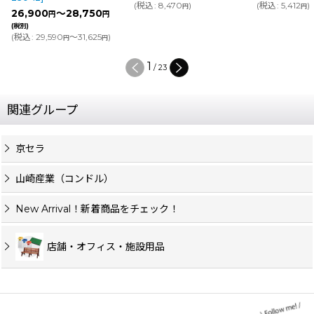
(
税込
:
8,470
)
(
税込
:
5,412
)
円
円
26,900
～28,750
円
円
(税別)
(
税込
:
29,590
～31,625
)
円
円
1
/
23
関連グループ
京セラ
山崎産業（コンドル）
New Arrival！新着商品をチェック！
店舗・オフィス・施設用品