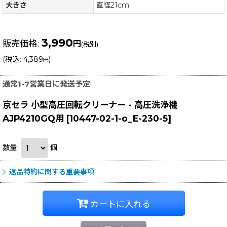
大きさ
直径21cm
3,990
販売価格
:
円
(税別)
(
税込
:
4,389
)
円
通常1-7営業日に発送予定
京セラ 小型高圧回転クリーナー - 高圧洗浄機
AJP4210GQ用
[
10447-02-1-o_E-230-5
]
数量
:
個
返品特約に関する重要事項
カートに入れる