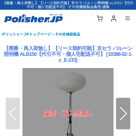
【廃番・再入荷無し】【リース契約可能】京セラ バルーン照明機 ALB150【代引
不可・個人宅配送不可】-その他機器製品販売/通販
ポリッシャー.JPトップページ
>
その他機器製品
【廃番・再入荷無し】【リース契約可能】京セラ バルーン
照明機 ALB150【代引不可・個人宅配送不可】
[
10388-02-1-
z_E-233
]