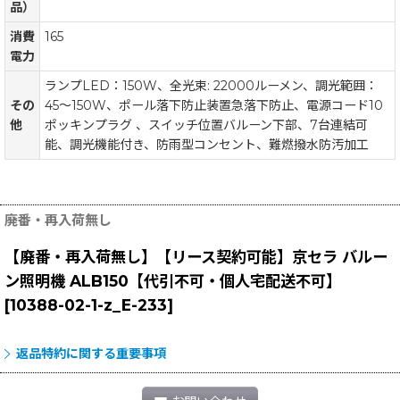
品）
消費
165
電力
ランプLED：150W、全光束: 22000ルーメン、調光範囲：
その
45〜150W、ポール落下防止装置急落下防止、電源コード10
他
ポッキンプラグ 、スイッチ位置バルーン下部、7台連結可
能、調光機能付き、防雨型コンセント、難燃撥水防汚加工
廃番・再入荷無し
【廃番・再入荷無し】【リース契約可能】京セラ バルー
ン照明機 ALB150【代引不可・個人宅配送不可】
[
10388-02-1-z_E-233
]
返品特約に関する重要事項