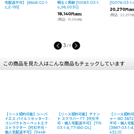
宅配送不可】
[
8648-02-1-
明るく照射
[
10083-03-1-
[
10076-03-1
z_E-195
]
o_ML003G
]
20,270
円
(税
18,140
円
(税別)
(
税込
:
22,297
(
税込
:
19,954
)
円
3
/
7
この商品を見た人はこんな商品もチェックしています
【リース契約可能】シーバ
【リース契約可能】テナン
【リース契約
イエス パイルリセッター3 -
ト スクラバーT7【代引不
ャー BD 38/1
コンパクトカーペットエク
可・個人宅配送不可】
[
719-
不可・個人宅
ストラクター【代引不可・
03-1-d_T7-650-DL
]
[
3887-03-1-d
個人宅配送不可】
[
11448-
432.0
]