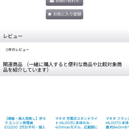
お問い合わせ
お気に入り登録
レビュー
0
件のレビュー
関連商品 （一緒に購入すると便利な商品や比較対象商
品を紹介しています）
【廃番・再入荷無し】京セ
マキタ 充電式スタンドライ
マキタ フラッ
ラ エンジン発電機
ト ML003G 本体のみ -
ML007G 本体
EGI200【代引不可・個人
40Vmaxモデル、広範囲に
離 約640m