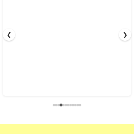
❮
❯
ケルヒャー バッテリー互換ガイド