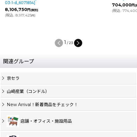
03-1-d_6071854
]
704,000
円
(
8,106,750
円
(税別)
(
税込
:
774,40
(
税込
:
8,917,425
)
円
1
/
23
関連グループ
京セラ
山崎産業（コンドル）
New Arrival！新着商品をチェック！
店舗・オフィス・施設用品