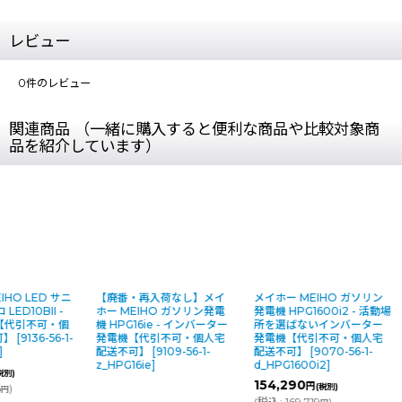
レビュー
0
件のレビュー
関連商品 （一緒に購入すると便利な商品や比較対象商
品を紹介しています）
【廃番・再入荷なし】メイ
メイホー MEIHO ガソリン
メイホー MEI
ホー MEIHO ガソリン発電
発電機 HPG1600i2 - 活動場
発電機 HPG230
機 HPG16ie - インバーター
所を選ばないインバーター
パワー・小型
発電機【代引不可・個人宅
発電機【代引不可・個人宅
らに静音化を
配送不可】
[
9109-56-1-
配送不可】
[
9070-56-1-
容量モデル【
z_HPG16ie
]
d_HPG1600i2
]
人宅配送不可
1-d_HPG2300
154,290
円
(税別)
182,860
円
(
税込
:
169,719
)
(