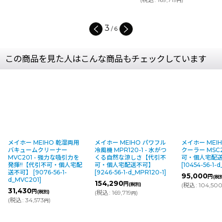
円
(
税込
:
201,146
3
/
6
この商品を見た人はこんな商品もチェックしています
メイホー MEIHO 乾湿両用
メイホー MEIHO パワフル
メイホー MEI
バキュームクリーナー
冷風機 MPR120-1 - 水がつ
クーラー MSC
MVC201 - 強力な吸引力を
くる自然な涼しさ【代引不
可・個人宅配
発揮!!【代引不可・個人宅配
可・個人宅配送不可】
[
10454-56-1-
送不可】
[
9076-56-1-
[
9246-56-1-d_MPR120-1
]
95,000
円
(税
d_MVC201
]
154,290
円
(税別)
(
税込
:
104,50
31,430
円
(税別)
(
税込
:
169,719
)
円
(
税込
:
34,573
)
円