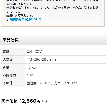
当店ではそういったお客様の不安を解消するため、メーカーあるいは当
店独自にて発行する
保証書を添付することはもとより、製品の不具合、不良品に関するお問
い合わせに
迅速に対応致します。
機械製品の保証について
商品仕様
電源
単相100V
大きさ
173×286×280mm
質量
1.7 kg
消費電力
30W
その他
色温度：6500K、光束：2700lm
12,860
販売価格
:
円
(税別)