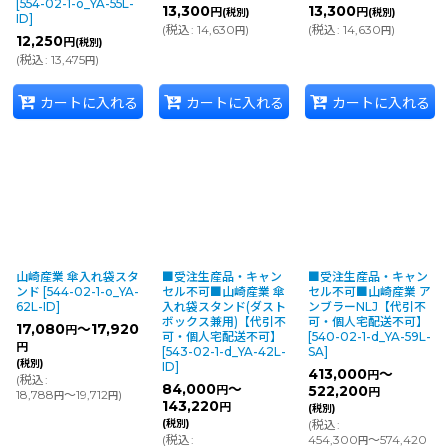
[
554-02-1-o_YA-55L-
13,300
13,300
円
円
(税別)
(税別)
ID
]
(
税込
:
14,630
)
(
税込
:
14,630
)
円
円
12,250
円
(税別)
(
税込
:
13,475
)
円
カートに入れる
カートに入れる
カートに入れる
山崎産業 傘入れ袋スタ
■受注生産品・キャン
■受注生産品・キャン
ンド
[
544-02-1-o_YA-
セル不可■山崎産業 傘
セル不可■山崎産業 ア
62L-ID
]
入れ袋スタンド(ダスト
ンブラーNLJ【代引不
ボックス兼用)【代引不
可・個人宅配送不可】
17,080
～17,920
円
可・個人宅配送不可】
[
540-02-1-d_YA-59L-
円
[
543-02-1-d_YA-42L-
SA
]
(税別)
ID
]
413,000
～
円
(
税込
:
84,000
～
円
522,200
円
18,788
～19,712
)
円
円
143,220
円
(税別)
(税別)
(
税込
:
(
税込
:
454,300
～574,420
円