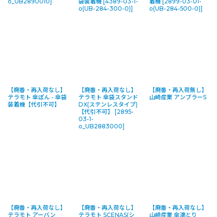
o_UB2890010
]
袋装着機
[
4389-03-1-
着機
[
2899-03-01-
o(UB-284-300-0)
]
o(UB-284-500-0)
]
【廃番・再入荷なし】
【廃番・再入荷なし】
【廃番・再入荷無し】
テラモト 傘ぽん - 傘袋
テラモト 傘袋スタンド
山崎産業 アンブラーS
装着機【代引不可】
DX(ステンレスタイプ)
【代引不可】
[
2895-
03-1-
o_UB2883000
]
【廃番・再入荷なし】
【廃番・再入荷なし】
【廃番・再入荷なし】
テラモト アーバン
テラモト SCENAS(シ
山崎産業 傘滴とり