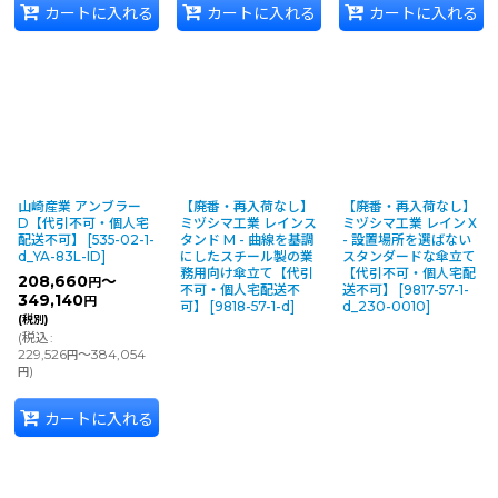
カートに入れる
カートに入れる
カートに入れる
山崎産業 アンブラー
【廃番・再入荷なし】
【廃番・再入荷なし】
D【代引不可・個人宅
ミヅシマ工業 レインス
ミヅシマ工業 レインＸ
配送不可】
[
535-02-1-
タンド M - 曲線を基調
- 設置場所を選ばない
d_YA-83L-ID
]
にしたスチール製の業
スタンダードな傘立て
務用向け傘立て【代引
【代引不可・個人宅配
208,660
～
円
不可・個人宅配送不
送不可】
[
9817-57-1-
349,140
円
可】
[
9818-57-1-d
]
d_230-0010
]
(税別)
(
税込
:
229,526
～384,054
円
)
円
カートに入れる