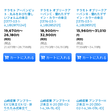
テラモト アーバンピッ
テラモト オブリークア
テラモト オブリークア
ト - 丸みをおびた優し
ーバンＣ - 優れたデザ
ーバンＢ - 優れたデザ
いフォルムの傘立
イン・カラーの傘立
イン・カラーの傘立
[
1377-03-1-
[
1376-03-1-
[
1375-03-1-
o_UB2870241
]
o_UB2852121
]
o_UB2851121
]
19,670
～
18,900
～
15,960
～31,010
円
円
円
26,180
32,900
円
円
円
(税別)
(税別)
(税別)
(
税込
:
(
税込
:
(
税込
:
21,637
～28,798
)
20,790
～36,190
)
17,556
～34,111
)
円
円
円
円
円
円
カートに入れる
カートに入れる
カートに入れる
山崎産業 アンブラー
山崎産業 アンブラーX
山崎産業 アンブラーH
EX 12本立 EX-12 - 折
21本立 X-20
[
551-02-
21本立 H-20
[
550-
りたたみ式傘立て
1-o_YA-11L-ID
]
02-1-o_YA-09L-ID
]