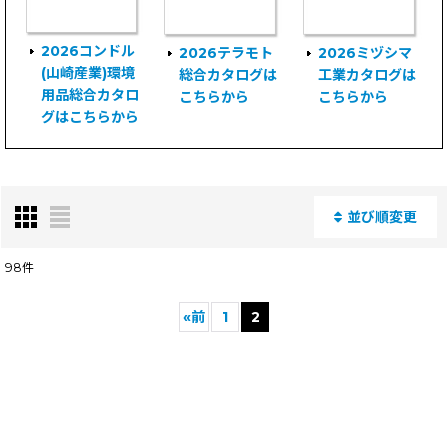
2026コンドル
2026テラモト
2026ミヅシマ
(山崎産業)環境
総合カタログは
工業カタログは
用品総合カタロ
こちらから
こちらから
グはこちらから
並び順変更
閉じる
98
件
表示数
:
«
前
1
2
並び順
:
絞り込む