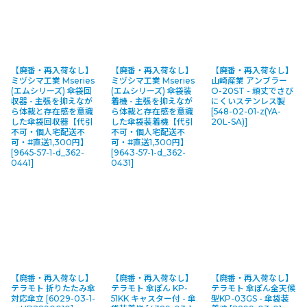
【廃番・再入荷なし】
【廃番・再入荷なし】
【廃番・再入荷なし】
ミヅシマ工業 Mseries
ミヅシマ工業 Mseries
山崎産業 アンブラー
(エムシリーズ) 傘袋回
(エムシリーズ) 傘袋装
O-20ST - 頑丈でさび
収器 - 主張を抑えなが
着機 - 主張を抑えなが
にくいステンレス製
ら体裁と存在感を意識
ら体裁と存在感を意識
[
548-02-01-z(YA-
した傘袋回収器【代引
した傘袋装着機【代引
20L-SA)
]
不可・個人宅配送不
不可・個人宅配送不
可・#直送1,300円】
可・#直送1,300円】
[
9645-57-1-d_362-
[
9643-57-1-d_362-
0441
]
0431
]
【廃番・再入荷なし】
【廃番・再入荷なし】
【廃番・再入荷なし】
テラモト 折りたたみ傘
テラモト 傘ぽん KP-
テラモト 傘ぽん全天候
対応傘立
[
6029-03-1-
51KK キャスター付 - 傘
型KP-03GS - 傘袋装