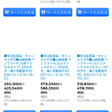
92,400
～157,542
)
)
円
円
円
カートに入れる
カートに入れる
カートに入れる
■受注生産品・キャン
■受注生産品・キャン
■受注生産品・キャン
セル不可■山崎産業 ア
セル不可■山崎産業 ア
セル不可■山崎産業 ア
ンブラーPCX(折りた
ンブラーPCX(ステン
ンブラーPCX(パンチ
たみタイプ)【代引不
レスボディ)【代引不
ングメタルボディ)【代
可・個人宅配送不可】
可・個人宅配送不可】
引不可・個人宅配送不
[
538-02-1-d_YA-76L-
[
537-02-1-d_YA-73L-
可】
[
536-02-1-d_YA-
ID
]
SA
]
70L-ID
]
250,150
～
379,530
～
313,810
～
円
円
円
425,540
586,550
478,110
円
円
円
(税別)
(税別)
(税別)
(
税込
:
(
税込
:
(
税込
:
275,165
～468,094
417,483
～645,205
345,191
～525,921
)
円
円
円
円
)
)
円
円