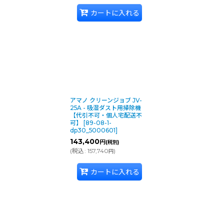
カートに入れる
アマノ クリーンジョブ JV-
25A - 吸湿ダスト用掃除機
【代引不可・個人宅配送不
可】
[
89-08-1-
dp30_5000601
]
143,400
円
(税別)
(
税込
:
157,740
)
円
カートに入れる