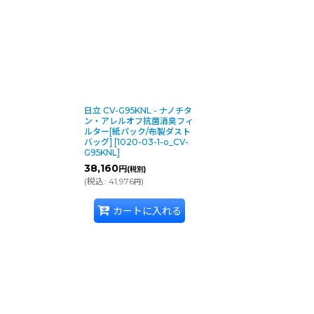
絞り込む
日立 CV-G95KNL - ナノチタ
ン・アレルオフ抗菌消臭フィ
ルター[紙パック/布製ダスト
バッグ]
[
1020-03-1-o_CV-
G95KNL
]
38,160
円
(税別)
(
税込
:
41,976
)
円
カートに入れる