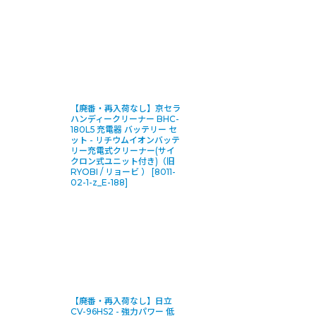
【廃番・再入荷なし】京セラ
ハンディークリーナー BHC-
180L5 充電器 バッテリー セ
ット - リチウムイオンバッテ
リー充電式クリーナー(サイ
クロン式ユニット付き)（旧
RYOBI / リョービ ）
[
8011-
02-1-z_E-188
]
【廃番・再入荷なし】日立
CV-96HS2 - 強力パワー 低