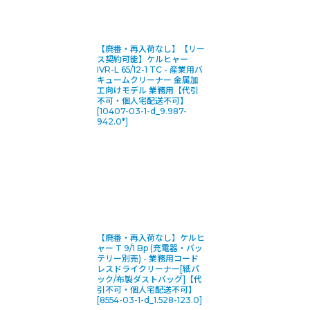
【廃番・再入荷なし】【リー
ス契約可能】ケルヒャー
IVR-L 65/12-1 TC - 産業用バ
キュームクリーナー 金属加
工向けモデル 業務用【代引
不可・個人宅配送不可】
[
10407-03-1-d_9.987-
942.0*
]
【廃番・再入荷なし】ケルヒ
ャー T 9/1 Bp (充電器・バッ
テリー別売) - 業務用コード
レスドライクリーナー[紙パ
ック/布製ダストバッグ]【代
引不可・個人宅配送不可】
[
8554-03-1-d_1.528-123.0
]