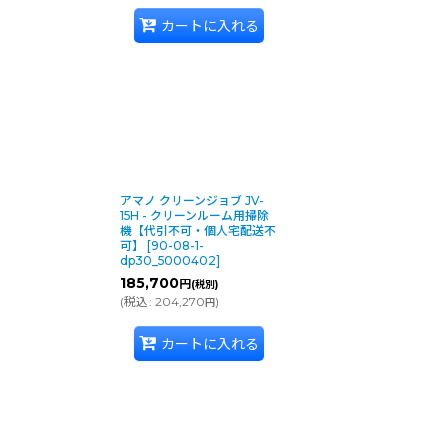
カートに入れる
アマノ クリーンジョブ JV-
15H - クリーンルーム用掃除
機【代引不可・個人宅配送不
可】
[
90-08-1-
dp30_5000402
]
185,700
円
(税別)
(
税込
:
204,270
)
円
カートに入れる