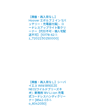
【廃番・再入荷なし】
Hoover エボルブ 2 イン 1(バ
ッテリー・充電器付属) - コ
ードレスアップライト型クリ
ーナー【代引不可・個人宅配
送不可】
[
10178-62-1-
z_7202230250000
]
【廃番・再入荷なし】シーバ
イエス Wild BREEZE
NEO(ワイルドブリーズネ
オ)- 業務用 18V Li-ion 充電
式コードレスハンディクリー
ナー
[
8542-03-1-
o_6042050
]