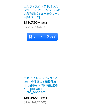
ニルフィスク・アドバンス
GM80C - クリーンルーム対
応業務用バキュームクリーナ
ー[紙パック]
198,750
円
(税別)
(
税込
:
218,625
)
円
カートに入れる
アマノ クリーンジョブ JV-
15A - 吸湿ダスト用掃除機
【代引不可・個人宅配送不
可】
[
88-08-1-
dp30_5000401
]
129,900
円
(税別)
(
税込
:
142,890
)
円