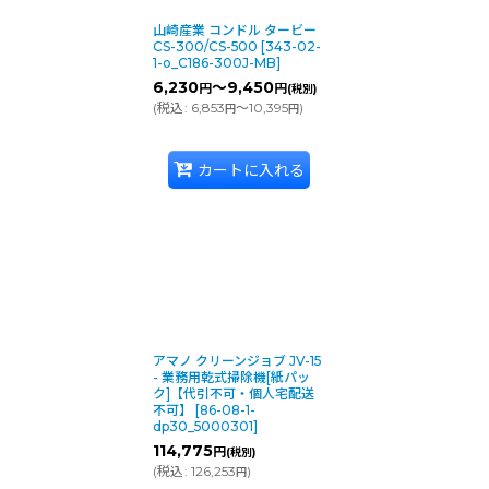
山崎産業 コンドル タービー
CS-300/CS-500
[
343-02-
1-o_C186-300J-MB
]
6,230
～9,450
円
円
(税別)
(
税込
:
6,853
～10,395
)
円
円
カートに入れる
アマノ クリーンジョブ JV-15
- 業務用乾式掃除機[紙パッ
ク]【代引不可・個人宅配送
不可】
[
86-08-1-
dp30_5000301
]
114,775
円
(税別)
(
税込
:
126,253
)
円