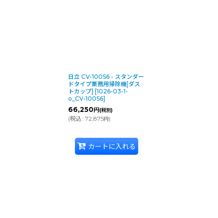
並び順
:
日立 CV-100S6 - スタンダー
ドタイプ業務用掃除機[ダス
トカップ]
[
1026-03-1-
o_CV-100S6
]
66,250
円
(税別)
(
税込
:
72,875
)
円
カートに入れる