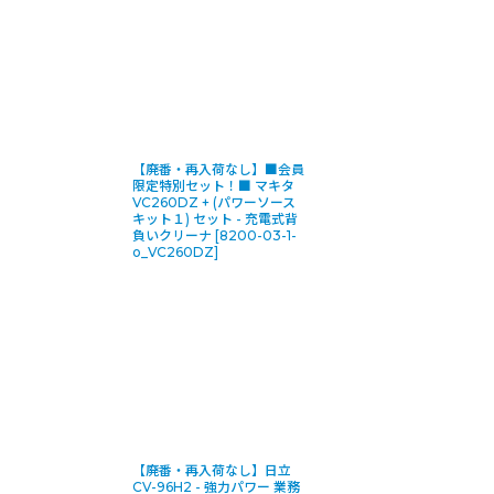
【廃番・再入荷なし】■会員
限定特別セット！■ マキタ
VC260DZ + (パワーソース
キット１) セット - 充電式背
負いクリーナ
[
8200-03-1-
o_VC260DZ
]
【廃番・再入荷なし】日立
CV-96H2 - 強力パワー 業務