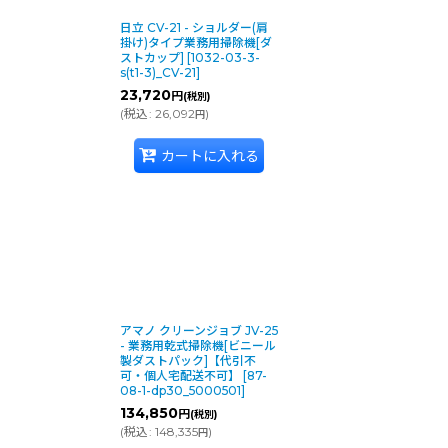
日立 CV-21 - ショルダー(肩
掛け)タイプ業務用掃除機[ダ
ストカップ]
[
1032-03-3-
s(t1-3)_CV-21
]
23,720
円
(税別)
(
税込
:
26,092
)
円
カートに入れる
アマノ クリーンジョブ JV-25
- 業務用乾式掃除機[ビニール
製ダストパック]【代引不
可・個人宅配送不可】
[
87-
08-1-dp30_5000501
]
134,850
円
(税別)
(
税込
:
148,335
)
円