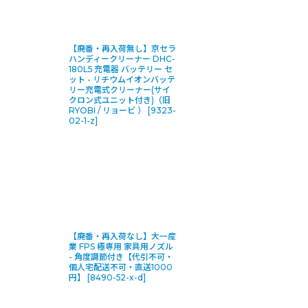
【廃番・再入荷無し】京セラ
ハンディークリーナー DHC-
180L5 充電器 バッテリー セ
ット - リチウムイオンバッテ
リー充電式クリーナー(サイ
クロン式ユニット付き)（旧
RYOBI / リョービ ）
[
9323-
02-1-z
]
【廃番・再入荷なし】大一産
業 FPS 極専用 家具用ノズル
- 角度調節付き【代引不可・
個人宅配送不可・直送1000
円】
[
8490-52-x-d
]