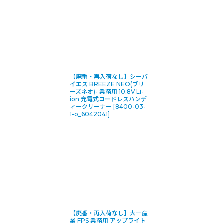
【廃番・再入荷なし】シーバ
イエス BREEZE NEO(ブリ
ーズネオ)- 業務用 10.8V Li-
ion 充電式コードレスハンデ
ィークリーナー
[
8400-03-
1-o_6042041
]
【廃番・再入荷なし】大一産
業 FPS 業務用 アップライト