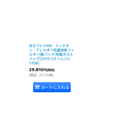
日立 CV-G95K - ナノチタ
ン・アレルオフ抗菌消臭フィ
ルター[紙パック/布製ダスト
バッグ]
[
1019-03-1-o_CV-
G95K
]
29,810
円
(税別)
(
税込
:
32,791
)
円
カートに入れる