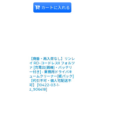
カートに入れる
【廃番・再入荷なし】リンレ
イ RD-コードレスII フォルツ
ァ [充電台(親機)・バッテリ
ー付き] - 業務用ドライバキ
ュームクリーナー[紙パック]
【代引不可・個人宅配送不
可】
[
10422-03-1-
z_906418
]