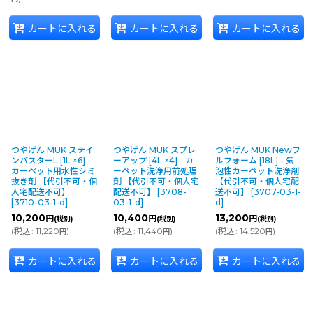
カートに入れる
カートに入れる
カートに入れる
つやげん MUK ステイ
つやげん MUK スプレ
つやげん MUK Newフ
ンバスターL [1L ×6] -
ーアップ [4L ×4] - カ
ルフォーム [18L] - 気
カーペット用水性シミ
ーペット洗浄用前処理
泡性カーペット洗浄剤
抜き剤 【代引不可・個
剤 【代引不可・個人宅
【代引不可・個人宅配
人宅配送不可】
配送不可】
[
3708-
送不可】
[
3707-03-1-
[
3710-03-1-d
]
03-1-d
]
d
]
10,200
10,400
13,200
円
円
円
(税別)
(税別)
(税別)
(
税込
:
11,220
)
(
税込
:
11,440
)
(
税込
:
14,520
)
円
円
円
カートに入れる
カートに入れる
カートに入れる