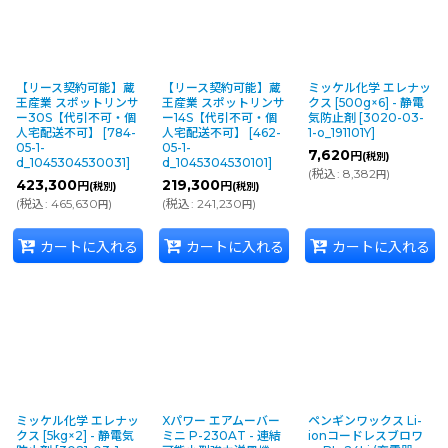
【リース契約可能】蔵
【リース契約可能】蔵
ミッケル化学 エレナッ
王産業 スポットリンサ
王産業 スポットリンサ
クス [500g×6] - 静電
ー30S【代引不可・個
ー14S【代引不可・個
気防止剤
[
3020-03-
人宅配送不可】
[
784-
人宅配送不可】
[
462-
1-o_191101Y
]
05-1-
05-1-
7,620
円
(税別)
d_1045304530031
]
d_1045304530101
]
(
税込
:
8,382
)
円
423,300
219,300
円
円
(税別)
(税別)
(
税込
:
465,630
)
(
税込
:
241,230
)
円
円
カートに入れる
カートに入れる
カートに入れる
ミッケル化学 エレナッ
Xパワー エアムーバー
ペンギンワックス Li-
クス [5kg×2] - 静電気
ミニ P-230AT - 連結
ionコードレスブロワ