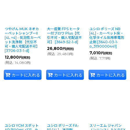
つやげん MUK ネオカ
大一産業 FPS ヒータ
ユシロ ポリーズ NB
ーペットシャンプーII
ー付ブロワ Plus【代
[4L] - カーペット床・
[4L ×4] - 気泡性カーペ
引不可・個人宅配送不
化学タイル床用帯電防
ット洗浄剤 【代引不
可】
[
3649-52-1-d
]
止剤
[
3640-03-1-
可・個人宅配送不可】
o_3190000441
]
26,800
円
(税別)
[
3706-03-1-d
]
7,010
円
(税別)
(
税込
:
29,480
)
円
12,800
円
(税別)
(
税込
:
7,711
)
円
(
税込
:
14,080
)
円
カートに入れる
カートに入れる
カートに入れる
ユシロ YCM スポット
ユシロ ポリーズ FA-
スリーエム ジャパン
AP [500mL×12] - カ-
50 [4L] - 消泡剤
ノンリンスしみとりEX