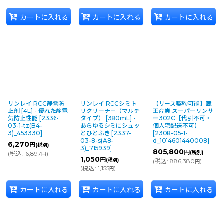
カートに入れる
カートに入れる
カートに入れる
リンレイ RCC静電防
リンレイ RCCシミト
【リース契約可能】蔵
止剤 [4L] - 優れた静電
リクリーナー（マルチ
王産業 スーパーリンサ
気防止性能
[
2336-
タイプ） [380mL] -
ー302C【代引不可・
03-1-tz(B4-
あらゆるシミにシュッ
個人宅配送不可】
3)_453330
]
とひとふき
[
2337-
[
2308-05-1-
03-8-s(A8-
d_1014601440008
]
6,270
円
(税別)
3)_715939
]
805,800
円
(税別)
(
税込
:
6,897
)
円
1,050
円
(税別)
(
税込
:
886,380
)
円
(
税込
:
1,155
)
円
カートに入れる
カートに入れる
カートに入れる