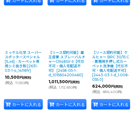
カートに入れる
カートに入れる
カートに入れる
ミッケル化学 スーパー
【リース契約可能】蔵
【リース契約可能】ケ
スポッタースペシャル
王産業 スプレーバルチ
ルヒャー BRC 30/15 C
[1Lx6] - カーペット専
ャーCR48SV-II【代引
- 業務用手押し式カー
用シミ抜き剤
[
2631-
不可・個人宅配送不
ペット洗浄機【代引不
03-1-o_141161Y
]
可】
[
2458-05-1-
可・個人宅配送不可】
d_1015604200460
]
[
2443-03-1-d_1.008-
10,500
円
(税別)
055.0
]
1,011,500
円
(税別)
(
税込
:
11,550
)
円
624,000
円
(税別)
(
税込
:
1,112,650
)
円
(
税込
:
686,400
)
円
カートに入れる
カートに入れる
カートに入れる