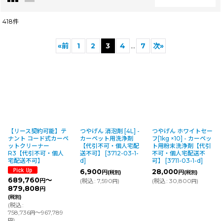
閉じる
418
件
表示数
:
«
前
1
2
3
4
...
7
次
»
並び順
:
絞り込む
【リース契約可能】テ
つやげん 消泡剤 [4L] -
つやげん ホワイトセー
ナント コード式カーペ
カーペット用洗浄剤
フ[1kg ×10] - カーペッ
ットクリーナー
【代引不可・個人宅配
ト用粉末洗浄剤【代引
R3【代引不可・個人
送不可】
[
3712-03-1-
不可・個人宅配送不
宅配送不可】
d
]
可】
[
3711-03-1-d
]
6,900
28,000
円
円
(税別)
(税別)
689,760
～
(
税込
:
7,590
)
(
税込
:
30,800
)
円
円
円
879,808
円
(税別)
(
税込
:
758,736
～967,789
円
)
円