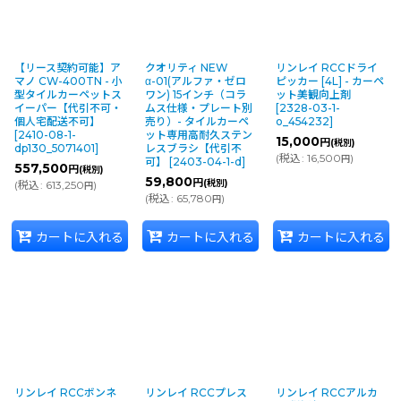
【リース契約可能】ア
クオリティ NEW
リンレイ RCCドライ
マノ CW-400TN - 小
α-01(アルファ・ゼロ
ピッカー [4L] - カーペ
型タイルカーペットス
ワン) 15インチ（コラ
ット美観向上剤
イーパー【代引不可・
ムス仕様・プレート別
[
2328-03-1-
個人宅配送不可】
売り）- タイルカーペ
o_454232
]
[
2410-08-1-
ット専用高耐久ステン
15,000
円
(税別)
dp130_5071401
]
レスブラシ【代引不
(
税込
:
16,500
)
円
可】
[
2403-04-1-d
]
557,500
円
(税別)
59,800
円
(税別)
(
税込
:
613,250
)
円
(
税込
:
65,780
)
円
カートに入れる
カートに入れる
カートに入れる
リンレイ RCCボンネ
リンレイ RCCプレス
リンレイ RCCアルカ