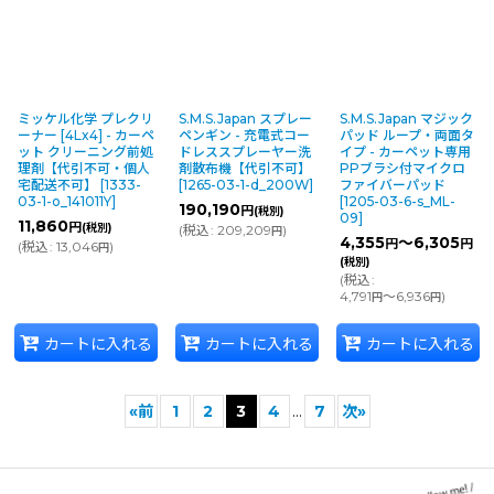
ミッケル化学 プレクリ
S.M.S.Japan スプレー
S.M.S.Japan マジック
ーナー [4Lx4] - カーペ
ペンギン - 充電式コー
パッド ループ・両面タ
ット クリーニング前処
ドレススプレーヤー洗
イプ - カーペット専用
理剤【代引不可・個人
剤散布機【代引不可】
PPブラシ付マイクロ
宅配送不可】
[
1333-
[
1265-03-1-d_200W
]
ファイバーパッド
03-1-o_141011Y
]
[
1205-03-6-s_ML-
190,190
円
(税別)
09
]
11,860
円
(税別)
(
税込
:
209,209
)
円
4,355
～6,305
円
円
(
税込
:
13,046
)
円
(税別)
(
税込
:
4,791
～6,936
)
円
円
カートに入れる
カートに入れる
カートに入れる
«
前
1
2
3
4
...
7
次
»