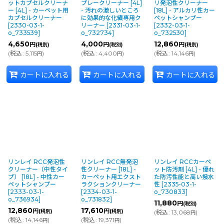
ットカプセルクリーナ
プレークリーナー [4L]
リ発泡性クリーナー
ー [4L] - カーペット用
- 汚れの激しいところ
[18L] - アルカリ性カー
カプセルクリーナー
に効果的な化繊専用ク
ペットシャンプー
[
2330-03-1-
リーナー
[
2331-03-1-
[
2332-03-1-
o_733539
]
o_732734
]
o_732530
]
4,650
4,000
12,860
円
円
円
(税別)
(税別)
(税別)
(
税込
:
5,115
)
(
税込
:
4,400
)
(
税込
:
14,146
)
円
円
円
カートに入れる
カートに入れる
カートに入れる
リンレイ RCC発泡性
リンレイ RCC無発泡
リンレイ RCCカーペ
クリーナー（中性タイ
性クリーナー [18L] -
ット防汚剤 [4L] - 優れ
プ） [18L] - 中性カー
カーペット用エクスト
た防汚性能と高い撥水
ペットシャンプー
ラクションクリーナー
性
[
2335-03-1-
[
2333-03-1-
[
2334-03-1-
o_730833
]
o_736934
]
o_731832
]
11,880
円
(税別)
12,860
17,610
円
円
(税別)
(税別)
(
税込
:
13,068
)
円
(
税込
:
14,146
)
(
税込
:
19,371
)
円
円