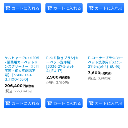
カートに入れる
カートに入れる
カートに入れる
ケルヒャー Puzzi 10/1
E-シミ抜きブラシ(カ
E-コーナーブラシ(カー
- 業務用カーペットリ
ーペット洗浄用)
ペット洗浄用)
[
3335-
ンスクリーナー【代引
[
3336-27-5-s(e1-
27-5-s(e1-4)_EU-16
]
不可・個人宅配送不
4)_EU-17
]
3,600
円
(税別)
可】
[
3366-03-1-
2,900
円
(税別)
(
税込
:
3,960
)
円
d_1.100-135.0
]
(
税込
:
3,190
)
円
206,400
円
(税別)
(
税込
:
227,040
)
円
カートに入れる
カートに入れる
カートに入れる