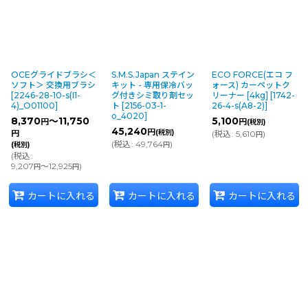
OCEグライドブラシ＜
S.M.S.Japan ステイン
ECO FORCE(エコ フ
ソフト＞ 交換用ブラシ
キット - 専用保冷バッ
ォース) カーペットク
[
2246-28-10-s(I1-
グ付きシミ取り剤セッ
リーナー [4kg]
[
1742-
4)_O01100
]
ト
[
2156-03-1-
26-4-s(A8-2)
]
o_4020
]
8,370
～11,750
5,100
円
円
(税別)
45,240
円
(税別)
円
(
税込
:
5,610
)
円
(
税込
:
49,764
)
(税別)
円
(
税込
:
9,207
～12,925
)
円
円
カートに入れる
カートに入れる
カートに入れる