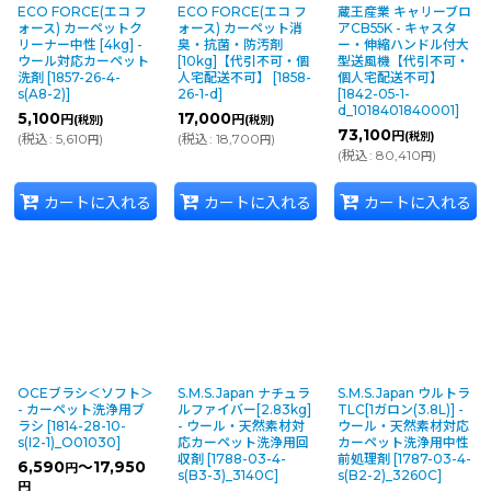
ECO FORCE(エコ フ
ECO FORCE(エコ フ
蔵王産業 キャリーブロ
ォース) カーペットク
ォース) カーペット消
アCB55K - キャスタ
リーナー中性 [4kg] -
臭・抗菌・防汚剤
ー・伸縮ハンドル付大
ウール対応カーペット
[10kg]【代引不可・個
型送風機【代引不可・
洗剤
[
1857-26-4-
人宅配送不可】
[
1858-
個人宅配送不可】
s(A8-2)
]
26-1-d
]
[
1842-05-1-
d_1018401840001
]
5,100
17,000
円
円
(税別)
(税別)
73,100
円
(税別)
(
税込
:
5,610
)
(
税込
:
18,700
)
円
円
(
税込
:
80,410
)
円
カートに入れる
カートに入れる
カートに入れる
OCEブラシ＜ソフト＞
S.M.S.Japan ナチュラ
S.M.S.Japan ウルトラ
- カーペット洗浄用ブ
ルファイバー[2.83kg]
TLC[1ガロン(3.8L)] -
ラシ
[
1814-28-10-
- ウール・天然素材対
ウール・天然素材対応
s(I2-1)_O01030
]
応カーペット洗浄用回
カーペット洗浄用中性
収剤
[
1788-03-4-
前処理剤
[
1787-03-4-
6,590
～17,950
円
s(B3-3)_3140C
]
s(B2-2)_3260C
]
円