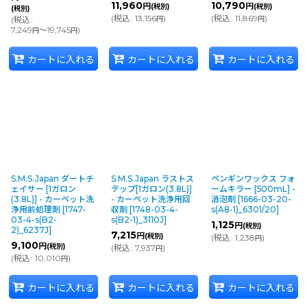
11,960
10,790
円
円
(税別)
(税別)
(税別)
(
税込
:
13,156
)
(
税込
:
11,869
)
(
税込
:
円
円
7,249
～19,745
)
円
円
カートに入れる
カートに入れる
カートに入れる
S.M.S.Japan ダートチ
S.M.S.Japan ラストス
ペンギンワックス フォ
ェイサー [1ガロン
テップ[1ガロン(3.8L)]
ームキラー [500mL] -
(3.8L)] - カーペット洗
- カーペット洗浄用回
消泡剤
[
1666-03-20-
浄用前処理剤
[
1747-
収剤
[
1748-03-4-
s(A8-1)_6301/20
]
03-4-s(B2-
s(B2-1)_3110J
]
1,125
円
(税別)
2)_6237J
]
7,215
円
(税別)
(
税込
:
1,238
)
円
9,100
円
(税別)
(
税込
:
7,937
)
円
(
税込
:
10,010
)
円
カートに入れる
カートに入れる
カートに入れる