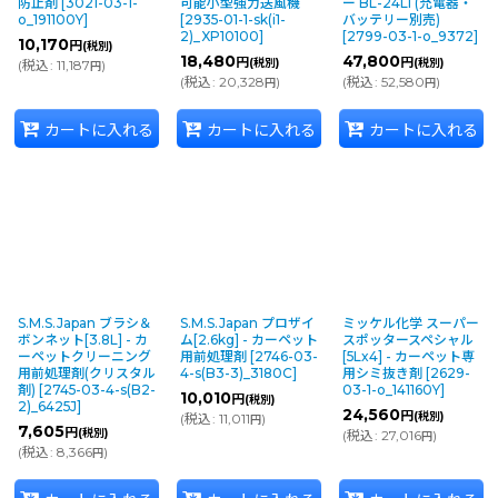
防止剤
[
3021-03-1-
可能小型強力送風機
ー BL-24Li (充電器・
o_191100Y
]
[
2935-01-1-sk(i1-
バッテリー別売)
2)_XP10100
]
[
2799-03-1-o_9372
]
10,170
円
(税別)
18,480
47,800
円
円
(税別)
(税別)
(
税込
:
11,187
)
円
(
税込
:
20,328
)
(
税込
:
52,580
)
円
円
カートに入れる
カートに入れる
カートに入れる
S.M.S.Japan ブラシ＆
S.M.S.Japan プロザイ
ミッケル化学 スーパー
ボンネット[3.8L] - カ
ム[2.6kg] - カーペット
スポッタースペシャル
ーペットクリーニング
用前処理剤
[
2746-03-
[5Lx4] - カーペット専
用前処理剤(クリスタル
4-s(B3-3)_3180C
]
用シミ抜き剤
[
2629-
剤)
[
2745-03-4-s(B2-
03-1-o_141160Y
]
10,010
円
(税別)
2)_6425J
]
24,560
円
(税別)
(
税込
:
11,011
)
円
7,605
円
(税別)
(
税込
:
27,016
)
円
(
税込
:
8,366
)
円