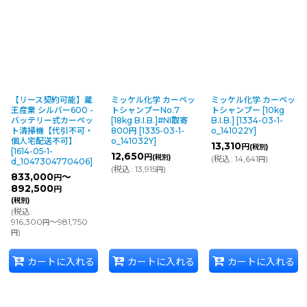
【リース契約可能】蔵
ミッケル化学 カーペッ
ミッケル化学 カーペッ
王産業 シルバー600 -
トシャンプーNo.7
トシャンプー [10kg
バッテリー式カーペッ
[18kg B.I.B.]#NI取寄
B.I.B.]
[
1334-03-1-
ト清掃機【代引不可・
800円
[
1335-03-1-
o_141022Y
]
個人宅配送不可】
o_141032Y
]
13,310
円
(税別)
[
1614-05-1-
12,650
円
(税別)
(
税込
:
14,641
)
円
d_1047304770406
]
(
税込
:
13,915
)
円
833,000
～
円
892,500
円
(税別)
(
税込
:
916,300
～981,750
円
)
円
カートに入れる
カートに入れる
カートに入れる