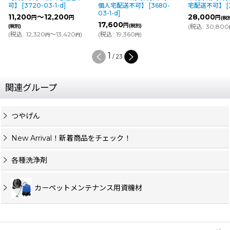
可】
[
3720-03-1-d
]
個人宅配送不可】
[
3680-
宅配送不可】
[
03-1-d
]
11,200
～12,200
28,000
円
円
円
(税
17,600
円
(税別)
(
税込
:
30,800
(税別)
(
税込
:
12,320
～13,420
)
(
税込
:
19,360
)
円
円
円
1
/
23
関連グループ
つやげん
New Arrival！新着商品をチェック！
各種洗浄剤
カーペットメンテナンス用資機材