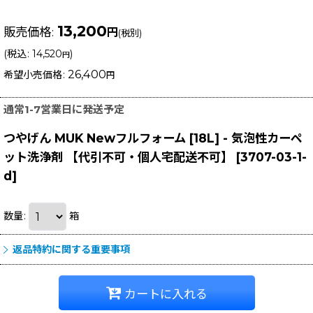
13,200
販売価格
:
円
(税別)
(
税込
:
14,520
)
円
26,400
希望小売価格
:
円
通常1-7営業日に発送予定
つやげん MUK Newフルフォーム [18L] - 気泡性カーペ
ット洗浄剤 【代引不可・個人宅配送不可】
[
3707-03-1-
d
]
数量
:
箱
返品特約に関する重要事項
カートに入れる