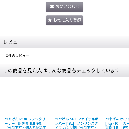
お問い合わせ
お気に入り登録
レビュー
0
件のレビュー
この商品を見た人はこんな商品もチェックしています
つやげん MUK レンジクリ
つやげん MUKファイナルボ
つやげん ホワ
ーナー - 厨房専用洗浄剤
ンバー [18L] - ノンリンスタ
[1kg ×10] 
【代引不可・個人宅配送不
イプ ハクリ剤【代引不可・
末洗浄剤【代