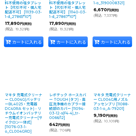
料不使用の塩タブレッ
料不使用の塩タブレッ
1-o_3190008321
]
ト【代引不可・個人宅
ト【代引不可・個人宅
6,670
円
(税別)
配送不可】
[
11139-03-
配送不可】
[
11140-03-
(
税込
:
7,337
)
円
1-d_27865*10*
]
1-d_27867*10*
]
17,890
17,890
円
円
(税別)
(税別)
(
税込
:
19,321
)
(
税込
:
19,321
)
円
円
カートに入れる
カートに入れる
カートに入れる
マキタ 充電式クリーナ
レボテック ホースカバ
マキタ 充電式クリーナ
ー CL004G(バッテリ
ー TOUGH (タフ) - 高
ー CL004G用ノズル
ーBL4025・充電器
圧洗浄機のカプラー接
アッセンブリ
[
11088-
DC40RA セット) - リ
続部のカバー
[
11094-
03-1-o_A-79201
]
チウムイオンバッテリ
03-12-s(F4-4)_tr-
9,190
円
(税別)
ー充電式クリーナー[サ
0066/12
]
(
税込
:
10,109
)
円
イクロン一体式]
642
円
(税別)
[
11076-03-1-
(
税込
:
706
)
円
o_CL004GRD
]