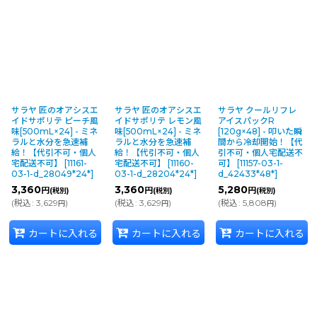
サラヤ 匠のオアシスエ
サラヤ 匠のオアシスエ
サラヤ クールリフレ
イドサポリテ ピーチ風
イドサポリテ レモン風
アイスパックR
味[500mL×24] - ミネ
味[500mL×24] - ミネ
[120g×48] - 叩いた瞬
ラルと水分を急速補
ラルと水分を急速補
間から冷却開始！【代
給！【代引不可・個人
給！【代引不可・個人
引不可・個人宅配送不
宅配送不可】
[
11161-
宅配送不可】
[
11160-
可】
[
11157-03-1-
03-1-d_28049*24*
]
03-1-d_28204*24*
]
d_42433*48*
]
3,360
3,360
5,280
円
円
円
(税別)
(税別)
(税別)
(
税込
:
3,629
)
(
税込
:
3,629
)
(
税込
:
5,808
)
円
円
円
カートに入れる
カートに入れる
カートに入れる