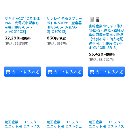
マキタ VC014GZ 本体
リンレイ 希釈スプレー
のみ - 充電式小型集じ
ボトル 500mL 空容器
山崎産業 傘しずく取り
ん機
[
11188-03-1-
[
11186-03-10-s(A6-
NHD-S - 超吸水繊維が
o_VC014GZ
]
3)_097013
]
傘の雨滴を素早く吸収
32,290
630
円
円
(税別)
(税別)
【代引不可・個人宅配
(
税込
:
35,519
)
(
税込
:
693
)
送不可】
[
11164-02-1-
円
円
d_YA-105L-SB-SI
]
53,420
円
(税別)
(
税込
:
58,762
)
円
カートに入れる
カートに入れる
カートに入れる
蔵王産業 エコミスター
蔵王産業 エコミスター
蔵王産業 エコミスター
ユニット用 ミストノズ
ユニット用 ミストチュ
ユニット用 ミストノズ