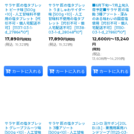
サラヤ 匠の塩タブレッ
サラヤ 匠の塩タブレッ
■6月下旬〜7月上旬入
ト ピーチ味 [500g
ト うましゅわサイダー
荷予定■サラヤ 匠の塩
×10] - 人工甘味料不使
味 [500g ×10] - 人工
飴 3種アソート - 深み
用の塩タブレット【代
甘味料不使用の塩タブ
のある味わいの国産塩
引不可・個人宅配送不
レット【代引不可・個
使用【代引不可・個人
可】
[
11137-03-1-
人宅配送不可】
[
11138-
宅配送不可】
[
11150-
d_27864*10*
]
03-1-d_28048*10*
]
03-1-d_27860*10*
]
17,890
17,890
12,600
～13,240
円
円
円
(税別)
(税別)
(
税込
:
19,321
)
(
税込
:
19,321
)
円
円
円
(税別)
(
税込
:
13,608
～14,299
)
円
円
カートに入れる
カートに入れる
カートに入れる
サラヤ 匠の塩タブレッ
サラヤ 匠の塩タブレッ
ユシロ 泡サボン[20L
ト グレープフルーツ味
ト 3種アソート
B.I.B.] - 業務用薬用ハ
[500g ×10] - 人工甘味
[500g×10] - 人工甘味
ンドソープ
[
11125-03-