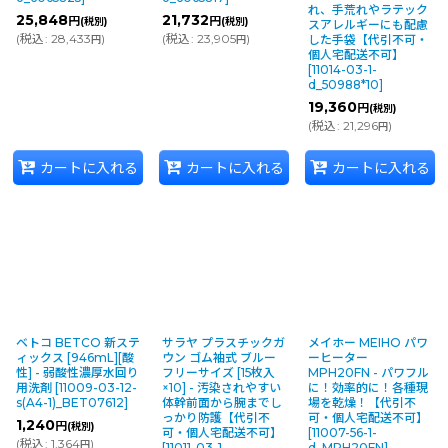
れ、手荒れやラテック
25,848
21,732
円
円
(税別)
(税別)
スアレルギーにも配慮
(
税込
:
28,433
)
(
税込
:
23,905
)
した手袋【代引不可・
円
円
個人宅配送不可】
[
11014-03-1-
d_50988*10
]
19,360
円
(税別)
(
税込
:
21,296
)
円
カートに入れる
カートに入れる
カートに入れる
ベトコ BETCO 新ステ
サラヤ プラスチックガ
メイホー MEIHO パワ
ィックス [946mL][酸
ウン ゴム袖式 ブルー
ーヒーター
性] - 弱酸性濃厚水回り
フリーサイズ [15枚入
MPH20FN - パワフル
用洗剤
[
11009-03-12-
×10] - 汚染されやすい
に！効率的に！各種現
s(A4-1)_BET07612
]
体幹前面から腕までし
場を乾燥！【代引不
っかり防護【代引不
可・個人宅配送不可】
1,240
円
(税別)
可・個人宅配送不可】
[
11007-56-1-
(
税込
:
1,364
)
円
[
11011-03-1-
d_MPH20FN
]