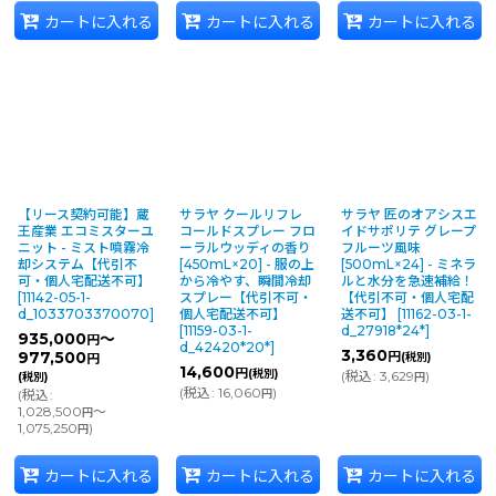
カートに入れる
カートに入れる
カートに入れる
【リース契約可能】蔵
サラヤ クールリフレ
サラヤ 匠のオアシスエ
王産業 エコミスターユ
コールドスプレー フロ
イドサポリテ グレープ
ニット - ミスト噴霧冷
ーラルウッディの香り
フルーツ風味
却システム【代引不
[450mL×20] - 服の上
[500mL×24] - ミネラ
可・個人宅配送不可】
から冷やす、瞬間冷却
ルと水分を急速補給！
[
11142-05-1-
スプレー【代引不可・
【代引不可・個人宅配
d_1033703370070
]
個人宅配送不可】
送不可】
[
11162-03-1-
[
11159-03-1-
d_27918*24*
]
935,000
～
円
d_42420*20*
]
3,360
977,500
円
(税別)
円
14,600
円
(税別)
(
税込
:
3,629
)
(税別)
円
(
税込
:
16,060
)
(
税込
:
円
1,028,500
～
円
1,075,250
)
円
カートに入れる
カートに入れる
カートに入れる