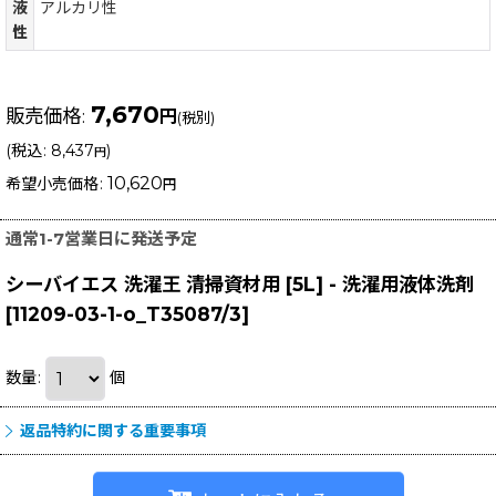
液
アルカリ性
性
7,670
販売価格
:
円
(税別)
(
税込
:
8,437
)
円
10,620
希望小売価格
:
円
通常1-7営業日に発送予定
シーバイエス 洗濯王 清掃資材用 [5L] - 洗濯用液体洗剤
[
11209-03-1-o_T35087/3
]
数量
:
個
返品特約に関する重要事項