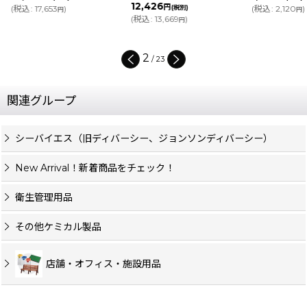
[
5776-03-1-
12,426
円
(税別)
(
税込
:
2,120
)
円
20,080
円
(
税込
:
13,669
)
(税
円
(
税込
:
22,088
3
/
23
関連グループ
シーバイエス（旧ディバーシー、ジョンソンディバーシー）
New Arrival！新着商品をチェック！
衛生管理用品
その他ケミカル製品
店舗・オフィス・施設用品