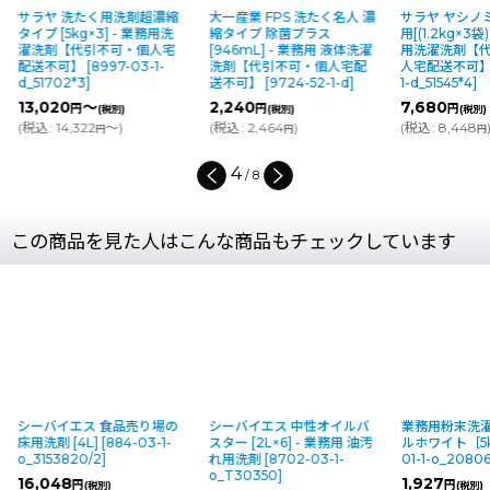
サラヤ 洗たく用洗剤超濃縮
大一産業 FPS 洗たく名人 濃
サラヤ ヤシノ
タイプ [5kg×3] - 業務用洗
縮タイプ 除菌プラス
用[(1.2kg×3袋
濯洗剤【代引不可・個人宅
[946mL] - 業務用 液体洗濯
用洗濯洗剤【
配送不可】
[
8997-03-1-
洗剤【代引不可・個人宅配
人宅配送不可
d_51702*3
]
送不可】
[
9724-52-1-d
]
1-d_51545*4
]
13,020
～
2,240
7,680
円
円
円
(税別)
(税別)
(税別)
(
税込
:
14,322
～
)
(
税込
:
2,464
)
(
税込
:
8,448
円
円
円
4
/
8
この商品を見た人はこんな商品もチェックしています
シーバイエス 中性オイルバ
業務用粉末洗濯洗剤 ソニカ
シーバイエス 
スター [2L×6] - 業務用 油汚
ルホワイト［5kg］
[
4692-
リッドシール
れ用洗剤
[
8702-03-1-
01-1-o_20806
]
[2L×4] - 
o_T30350
]
ール専用定期
1,927
円
(税別)