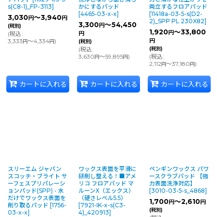
s(C8-1)_FP-3113
]
かにするパッド
両立するフロアパッド
[
4465-03-x-x
]
[
11418a-03-5-s(D2-
3,030
～3,940
円
円
2)_SPP PL 230X82
]
3,300
～54,450
円
(税別)
1,920
～33,800
円
(
税込
:
円
3,333
～4,334
)
円
円
円
(税別)
(
税込
:
(税別)
3,630
～59,895
)
(
税込
:
円
円
2,112
～37,180
)
円
円
カートに入れる
カートに入れる
カートに入れる
スリーエム ジャパン
ワックス表面を平滑に
ペンギンワックス パワ
スコッチ・ブライト サ
研削し整える！■アメ
ースクラブパッド 【強
ーフェスプリパレーシ
リコ フロアパッド マ
力表面洗浄対応】
ョンパッド(SPP) - 水
ルーンX（エックス）
[
3010-03-5-s_4868
]
だけでワックス表面を
（硬さレベル5.5）
1,700
～2,610
円
円
削り取るパッド
[
1756-
[
7921-IK-x-s(C3-
(税別)
03-x-x
]
4)_420913
]