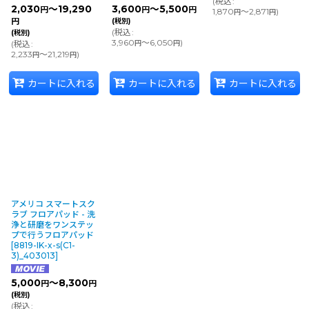
(
税込
:
2,030
～19,290
3,600
～5,500
円
円
円
1,870
～2,871
)
円
円
円
(税別)
(
税込
:
(税別)
3,960
～6,050
)
(
税込
:
円
円
2,233
～21,219
)
円
円
カートに入れる
カートに入れる
カートに入れる
アメリコ スマートスク
ラブ フロアパッド - 洗
浄と研磨をワンステッ
プで行うフロアパッド
[
8819-IK-x-s(C1-
3)_403013
]
5,000
～8,300
円
円
(税別)
(
税込
: