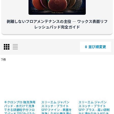
剥離しないフロアメンテナンスの主役 ― ワックス表面リフ
レッシュパッド完全ガイド
並び順変更
閉じる
7
件
表示数
:
並び順
:
絞り込む
キクロンプロ 強洗浄用
スリーエム ジャパン
スリーエム ジャパン
パッド - 水だけで洗浄
スコッチ・ブライト
スコッチ・ブライト
できる研磨粒子付フロ
SPPファイン - 表面を
SPP プラス - 高い研削
アパッド
[
11529-03-5-
洗浄しながら磨き滑ら
力と滑かな仕上がりを