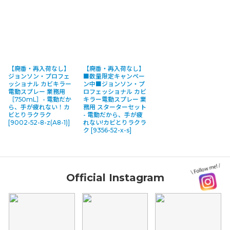
【廃番・再入荷なし】
【廃番・再入荷なし】
ジョンソン・プロフェ
■数量限定キャンペー
ッショナル カビキラー
ン中■ジョンソン・プ
電動スプレー 業務用
ロフェッショナル カビ
［750mL］- 電動だか
キラー電動スプレー 業
ら、手が疲れない！カ
務用 スターターセット
ビとりラクラク
- 電動だから、手が疲
[
9002-52-8-z(A8-1)
]
れない!カビとりラクラ
ク
[
9356-52-x-s
]
Official Instagram