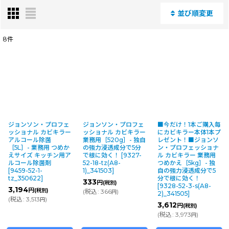
並び順変更
閉じる
8
件
表示数
:
並び順
:
絞り込む
ジョンソン・プロフェ
ジョンソン・プロフェ
■今だけ！1本ご購入毎
ッショナル カビキラー
ッショナル カビキラー
にカビキラー本体1本プ
アルコール除菌
業務用［520g］- 独自
レゼント！■ジョンソ
［5L］- 業務用 つめか
の強力浸透成分で5分
ン・プロフェッショナ
えサイズ キッチン用ア
で根に効く！
[
9327-
ル カビキラー 業務用
ルコール除菌剤
52-18-tz(A8-
つめかえ［5kg］- 独
[
9459-52-1-
1)_341503
]
自の強力浸透成分で5
tz_350622
]
分で根に効く！
333
円
(税別)
[
9328-52-3-s(A8-
3,194
円
(税別)
(
税込
:
366
)
円
2)_341505
]
(
税込
:
3,513
)
円
3,612
円
(税別)
(
税込
:
3,973
)
円