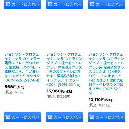
カートに入れる
カートに入れる
カートに入れる
ジョンソン・プロフェ
ジョンソン・プロフェ
ジョンソン・プロフェ
ッショナル カビキラー
ッショナル スクラビン
ッショナル スクラビン
電動スプレー用つけか
グバブル 流せるトイレ
グバブル 流せるトイレ
え 業務用［750mL］-
ブラシ 除菌消臭プラス
ブラシ用 除菌消臭プラ
電動だから、手が疲れ
- そのままトイレに流
スつけかえ［24個入
ない!カビとりラクラク
せる！濃縮洗剤付きト
×12］ - そのままトイ
[
9004-52-12-z(A8-1)
]
イレブラシ［1セット
レに流せる！濃縮洗剤
×20］
[
9014-52-1-o
]
付きトイレブラシ用替
568
円
(税別)
えブラシ
[
9015-52-1-
13,960
円
(税別)
(
税込
:
625
)
円
o
]
(
税込
:
15,356
)
円
10,110
円
(税別)
(
税込
:
11,121
)
円
カートに入れる
カートに入れる
カートに入れる