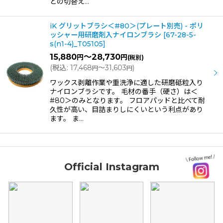
との切替え…
iK グリットブラシ＜#80＞(プレート別売) - ポリ
ッシャー用研磨剤入ナイロンブラシ
[
67-28-5-
s(n1-4)_T05105
]
15,880
～28,730
円
円
(税別)
(
税込
:
17,468
～31,603
)
円
円
ワックス剥離作業や重洗浄に適した研磨砥粒入り
ナイロンブラシです。 毛材の番手（硬さ）は＜
#80＞のみとなります。 フロアパッドと比べて耐
久性が高い、目詰まりしにくいという利点があり
ます。 ま…
Official Instagram