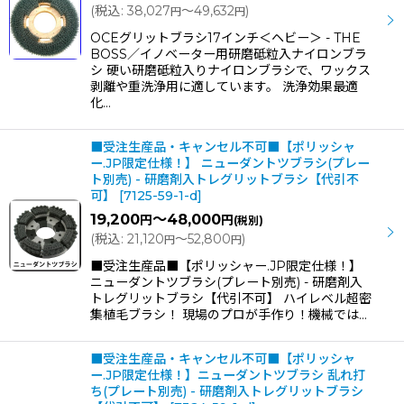
(
税込
:
38,027
～49,632
)
円
円
OCEグリットブラシ17インチ＜ヘビー＞ - THE
BOSS／イノベーター用研磨砥粒入ナイロンブラ
シ 硬い研磨砥粒入りナイロンブラシで、ワックス
剥離や重洗浄用に適しています。 洗浄効果最適
化…
■受注生産品・キャンセル不可■【ポリッシャ
ー.JP限定仕様！】 ニューダントツブラシ(プレー
ト別売) - 研磨剤入トレグリットブラシ【代引不
可】
[
7125-59-1-d
]
19,200
～48,000
円
円
(税別)
(
税込
:
21,120
～52,800
)
円
円
■受注生産品■【ポリッシャー.JP限定仕様！】
ニューダントツブラシ(プレート別売) - 研磨剤入
トレグリットブラシ【代引不可】 ハイレベル超密
集植毛ブラシ！ 現場のプロが手作り！機械では…
■受注生産品・キャンセル不可■【ポリッシャ
ー.JP限定仕様！】ニューダントツブラシ 乱れ打
ち(プレート別売) - 研磨剤入トレグリットブラシ