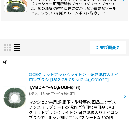
ポリッシャー用研磨砥粒ブラシ（グリットブラシ）
は、床の清掃や維持管理に欠かせない重要なツール
です。ワックス剥離からエンボス床洗浄まで…
並び順変更
閉じる
14
件
表示数
:
OCEグリットブラシ＜ライト＞ - 研磨砥粒入ナイ
ロンブラシ
[
1812-28-05-s(I2-4)_O01020
]
1,780
～40,500
円
円
(税別)
並び順
:
(
税込
:
1,958
～44,550
)
円
円
マンション共用部(廊下・階段等)の凹凸エンボス
絞り込む
ノンスリップシートの汚れ洗浄用掃除用品 OCE
グリットブラシ＜ライト＞ 研磨砥粒入りナイロン
ブラシで、毛材が細くエンボスシートなどの凹…