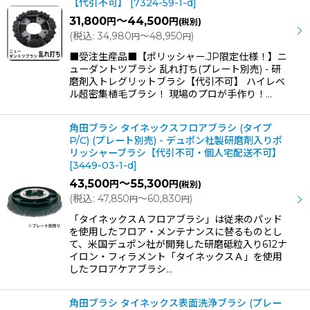
【代引不可】
[
7324-59-1-d
]
31,800
～44,500
円
円
(税別)
(
税込
:
34,980
～48,950
)
円
円
■受注生産品■【ポリッシャー.JP限定仕様！】ニ
ューダントツブラシ 乱れ打ち(プレート別売) - 研
磨剤入トレグリットブラシ【代引不可】 ハイレベ
ル超密集植毛ブラシ！ 現場のプロが手作り！…
角田ブラシ タイネックスフロアブラシ (タイプ
P/C) (プレート別売) - デュポン社製研磨剤入りポ
リッシャーブラシ【代引不可・個人宅配送不可】
[
3449-03-1-d
]
43,500
～55,300
円
円
(税別)
(
税込
:
47,850
～60,830
)
円
円
「タイネックスＡフロアブラシ」は従来のパッド
を使用したフロア・メンテナンスに替るものとし
て、米国デュポン社が開発した研磨砥粒入り612ナ
イロン・フィラメント「タイネックスＡ」を使用
したフロアケアブラシ…
角田ブラシ タイネックス表面洗浄ブラシ (プレー