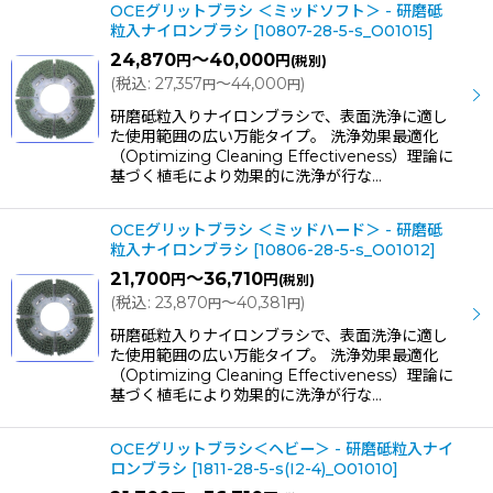
OCEグリットブラシ ＜ミッドソフト＞ - 研磨砥
粒入ナイロンブラシ
[
10807-28-5-s_O01015
]
24,870
～40,000
円
円
(税別)
(
税込
:
27,357
～44,000
)
円
円
研磨砥粒入りナイロンブラシで、表面洗浄に適し
た使用範囲の広い万能タイプ。 洗浄効果最適化
（Optimizing Cleaning Effectiveness）理論に
基づく植毛により効果的に洗浄が行な…
OCEグリットブラシ ＜ミッドハード＞ - 研磨砥
粒入ナイロンブラシ
[
10806-28-5-s_O01012
]
21,700
～36,710
円
円
(税別)
(
税込
:
23,870
～40,381
)
円
円
研磨砥粒入りナイロンブラシで、表面洗浄に適し
た使用範囲の広い万能タイプ。 洗浄効果最適化
（Optimizing Cleaning Effectiveness）理論に
基づく植毛により効果的に洗浄が行な…
OCEグリットブラシ＜ヘビー＞ - 研磨砥粒入ナイ
ロンブラシ
[
1811-28-5-s(I2-4)_O01010
]