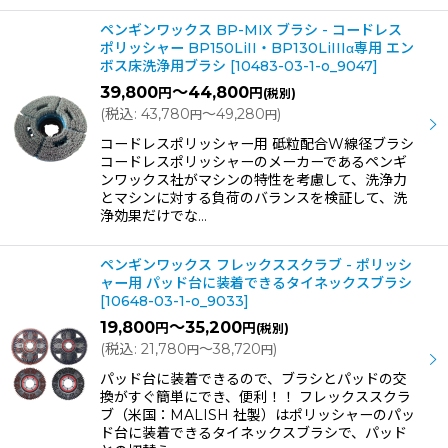
ペンギンワックス BP-MIX ブラシ - コードレス
ポリッシャー BP150LiII・BP130LiIIIα専用 エン
ボス床洗浄用ブラシ
[
10483-03-1-o_9047
]
39,800
～44,800
円
円
(税別)
(
税込
:
43,780
～49,280
)
円
円
コードレスポリッシャー用 砥粒配合W線径ブラシ
コードレスポリッシャーのメーカーであるペンギ
ンワックス社がマシンの特性を考慮して、洗浄力
とマシンに対する負荷のバランスを検証して、洗
浄効果だけでな…
ペンギンワックス フレックススクラブ - ポリッシ
ャー用 パッド台に装着できるタイネックスブラシ
[
10648-03-1-o_9033
]
19,800
～35,200
円
円
(税別)
(
税込
:
21,780
～38,720
)
円
円
パッド台に装着できるので、ブラシとパッドの交
換がすぐ簡単にでき、便利！！ フレックススクラ
ブ（米国：MALISH 社製）はポリッシャーのパッ
ド台に装着できるタイネックスブラシで、パッド