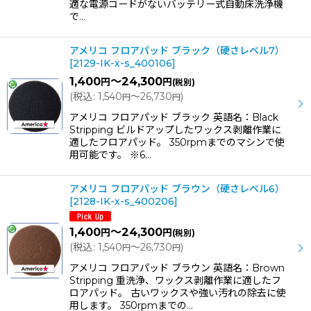
適な電源コードがないバッテリー式自動床洗浄機
で…
アメリコ フロアパッド ブラック（硬さレベル7）
[
2129-IK-x-s_400106
]
1,400
～24,300
円
円
(税別)
(
税込
:
1,540
～26,730
)
円
円
アメリコ フロアパッド ブラック 英語名：Black
Stripping ビルドアップしたワックス剥離作業に
適したフロアパッド。 350rpmまでのマシンで使
用可能です。 ※6…
アメリコ フロアパッド ブラウン（硬さレベル6）
[
2128-IK-x-s_400206
]
1,400
～24,300
円
円
(税別)
(
税込
:
1,540
～26,730
)
円
円
アメリコ フロアパッド ブラウン 英語名：Brown
Stripping 重洗浄、ワックス剥離作業に適したフ
ロアパッド。 古いワックスや強い汚れの除去に使
用します。 350rpmまでの…