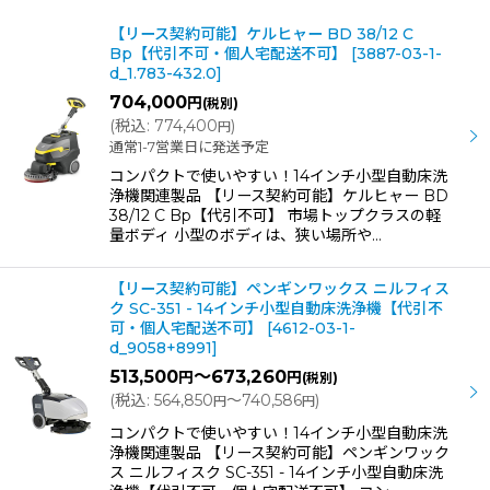
表示数
:
【リース契約可能】ケルヒャー BD 38/12 C
Bp【代引不可・個人宅配送不可】
[
3887-03-1-
d_1.783-432.0
]
並び順
:
704,000
円
(税別)
(
税込
:
774,400
)
円
通常1-7営業日に発送予定
絞り込む
コンパクトで使いやすい！14インチ小型自動床洗
浄機関連製品 【リース契約可能】ケルヒャー BD
38/12 C Bp【代引不可】 市場トップクラスの軽
量ボディ 小型のボディは、狭い場所や…
【リース契約可能】ペンギンワックス ニルフィス
ク SC-351 - 14インチ小型自動床洗浄機【代引不
可・個人宅配送不可】
[
4612-03-1-
d_9058+8991
]
513,500
～673,260
円
円
(税別)
(
税込
:
564,850
～740,586
)
円
円
コンパクトで使いやすい！14インチ小型自動床洗
浄機関連製品 【リース契約可能】ペンギンワック
ス ニルフィスク SC-351 - 14インチ小型自動床洗