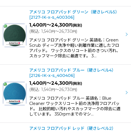
アメリコ フロアパッド グリーン（硬さレベル5）
[
2127-IK-x-s_400306
]
1,400
～24,300
円
円
(税別)
(
税込
:
1,540
～26,730
)
円
円
アメリコ フロアパッド グリーン 英語名：Green
Scrub ディープ洗浄や軽い剥離作業に適したフロ
アパッド。 ワックスのリコート前のきつい汚れ、
スカッフマーク除去に最適です。 3…
アメリコ フロアパッド ブルー（硬さレベル4）
[
2126-IK-x-s_400406
]
1,400
～24,300
円
円
(税別)
(
税込
:
1,540
～26,730
)
円
円
アメリコ フロアパッド ブルー 英語名：Blue
Cleaner ワックスリコート前の洗浄用フロアパッ
ド。 比較的軽い汚れやスカッフマークの除去に適
しています。 350rpmまでのマシ…
アメリコ フロアパッド レッド（硬さレベル2）