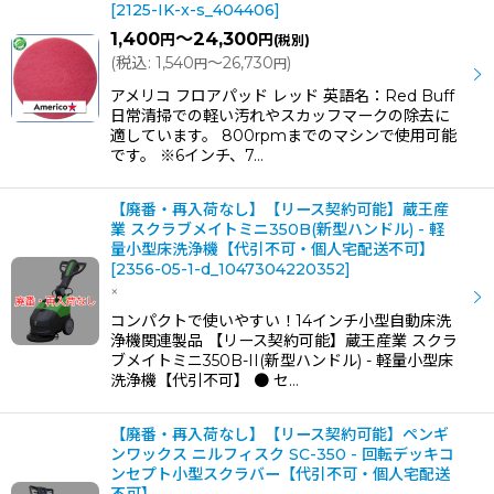
[
2125-IK-x-s_404406
]
1,400
～24,300
円
円
(税別)
(
税込
:
1,540
～26,730
)
円
円
アメリコ フロアパッド レッド 英語名：Red Buff
日常清掃での軽い汚れやスカッフマークの除去に
適しています。 800rpmまでのマシンで使用可能
です。 ※6インチ、7…
【廃番・再入荷なし】【リース契約可能】蔵王産
業 スクラブメイトミニ350B(新型ハンドル) - 軽
量小型床洗浄機【代引不可・個人宅配送不可】
[
2356-05-1-d_1047304220352
]
×
コンパクトで使いやすい！14インチ小型自動床洗
浄機関連製品 【リース契約可能】蔵王産業 スクラ
ブメイトミニ350B-II(新型ハンドル) - 軽量小型床
洗浄機【代引不可】 ● セ…
【廃番・再入荷なし】【リース契約可能】ペンギ
ンワックス ニルフィスク SC-350 - 回転デッキコ
ンセプト小型スクラバー【代引不可・個人宅配送