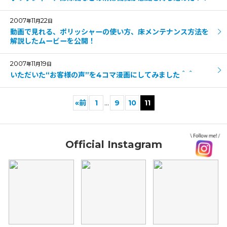
2007
11
22
年
月
日
動画で見れる、ポリッシャーの使い方、床メンテナンス方法を
解説したムービーを公開！
2007
11
19
年
月
日
いただいた“お客様の声”を4コマ漫画にしてみました＾＾
«
前
1
...
9
10
11
Official Instagram