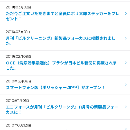
2011
03
02
年
月
日
ただ今ご注文いただきますと全員にポリ太郎ステッカーをプレ
ゼント！
2011
03
01
年
月
日
月刊『ビルクリーニング』新製品フォーカスに掲載されまし
た。
2011
02
09
年
月
日
OCE（洗浄効果最適化）ブラシが日本ビル新聞に掲載されま
した。
2010
12
08
年
月
日
スマートフォン版【ポリッシャー.JP™】がオープン！
2010
11
01
年
月
日
エコフォースが月刊『ビルクリーング』11月号の新製品フォー
カスに！
2010
09
21
年
月
日