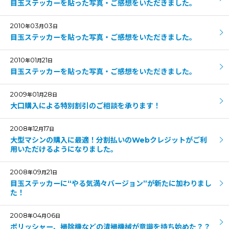
目玉ステッカーを貼った写真・ご感想をいただきました。
2010
03
03
年
月
日
目玉ステッカーを貼った写真・ご感想をいただきました。
2010
01
21
年
月
日
目玉ステッカーを貼った写真・ご感想をいただきました。
2009
01
28
年
月
日
大口購入による特別割引のご相談を承ります！
2008
12
17
年
月
日
大型マシンの購入に最適！分割払いのWebクレジットがご利
用いただけるようになりました。
2008
09
21
年
月
日
目玉ステッカーに“やる気満々バージョン”が新たに加わりまし
た！
2008
04
06
年
月
日
ポリッシャー、掃除機などの清掃機械が意識を持ち始めた？？