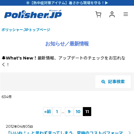
🌞【熱中症対策アイテム】暑さから現場を守る！▶
ポリッシャー.JPトップページ
お知らせ／最新情報
🔔What's New！
最新情報、アップデートのチェックをお忘れな
く！
記事検索
閉じる
634
件
キーワード
:
«
前
1
...
9
10
11
カテゴリ
:
2012
04
05
年
月
日
「いいね！」と思わず言ってしまう、究極のコストパフォーマ