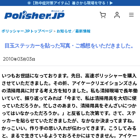
🌞【熱中症対策アイテム】暑さから現場を守る！▶
ポリッシャー.JPトップページ
>
お知らせ／最新情報
目玉ステッカーを貼った写真・ご感想をいただきました。
2010
03
03
年
月
日
いつもお世話になっております。先日、高速ポリッシャーを購入
させていただきました。その折、アイケークリエイションズさん
の清掃用具に対する考え方を知りました。私も清掃現場で長年働
いていて、振り返ってみれば「今まで、私は清掃用具を大切に使
っていただろうか。忙しさのあまり、清掃用具をぞんざいにつか
ってはいなかっただろうか。」と反省した次第です。さて、ステ
ッカーを貼らせていただきましたが、なかなか決まってますね。
かっこいい。作り手の思い入れが伝わってきます。こうしてみる
と、まるで生きているようでおろそかにはできません。アイケー