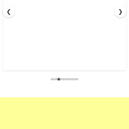
❮
❯
「価格」で選ばれる時代は、もう終わり。清掃の「価値」
を伝えて、顧客単価と信頼を勝ち取る。