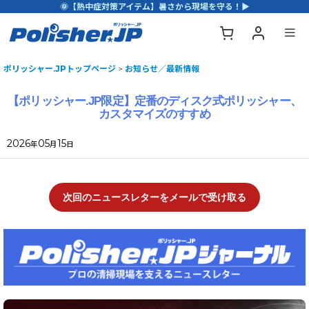
🌞【熱中症対策アイテム】暑さから現場を守る！▶
ポリッシャー.JPトップページ
>
お知らせ／最新情報
【ポリッシャー.JP限定】定番のディスク式ポリッシャー、
カスタマイズのすすめ
2026
05
15
年
月
日
次回のニュースレターをメールで受け取る