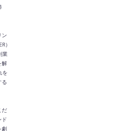
掃
リン
ER）
創業
を解
れを
する
こだ
ンド
を劇