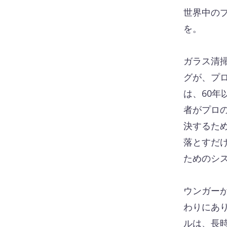
世界中の
を。
ガラス清
グが、プロ
は、60
者がプロ
決するた
落とすだ
ためのシ
ウンガー
わりにあ
ルは、長