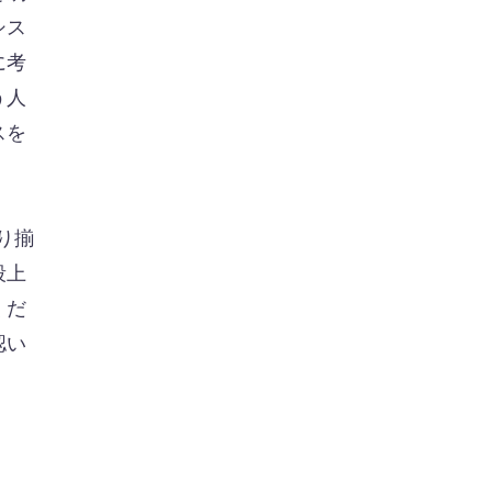
シス
に考
う人
スを
り揃
段上
くだ
認い