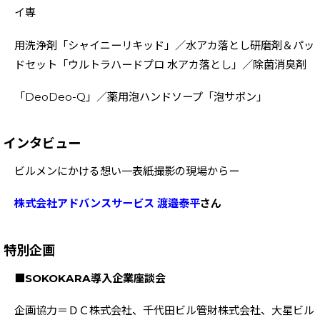
イ専
用洗浄剤「シャイニーリキッド」／水アカ落とし研磨剤＆パッ
ドセット「ウルトラハードプロ 水アカ落とし」／除菌消臭剤
「DeoDeo-Q」／薬用泡ハンドソープ「泡サボン」
インタビュー
ビルメンにかける想い一表紙撮影の現場からー
株式会社アドバンスサービス 渡邉泰平
さん
特別企画
■SOKOKARA導入企業座談会
企画協力＝ＤＣ株式会社、千代田ビル管財株式会社、大星ビル