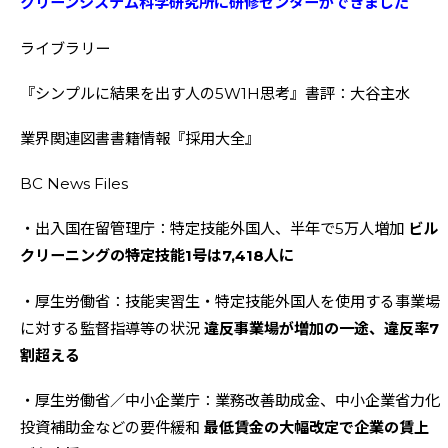
クリーンシステム科学研究所に研修センターができました
ライブラリー
『シンプルに結果を出す人の5W1H思考』書評：大谷主水
業界関連図書書籍情報『採用大全』
BC News Files
・出入国在留管理庁：特定技能外国人、半年で5万人増加
ビル
クリーニングの特定技能1号は7,418人に
・厚生労働省：技能実習生・特定技能外国人を使用する事業場
に対する監督指導等の状況
違反事業場が増加の一途、違反率7
割超える
・厚生労働省／中小企業庁：業務改善助成金、中小企業省力化
投資補助金などの要件緩和
最低賃金の大幅改定で企業の賃上