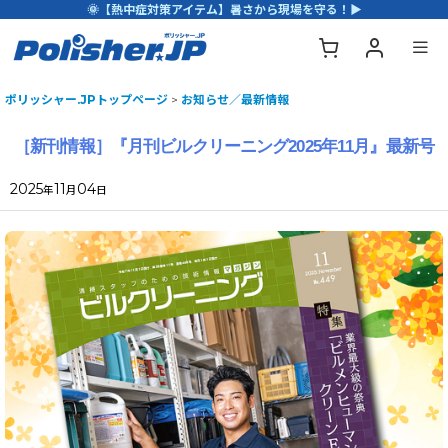
🌞【熱中症対策アイテム】暑さから現場を守る！▶
ポリッシャー.JPトップページ
>
お知らせ／最新情報
［新刊情報］『月刊ビルクリーニング2025年11月』最新号
2025
11
04
年
月
日