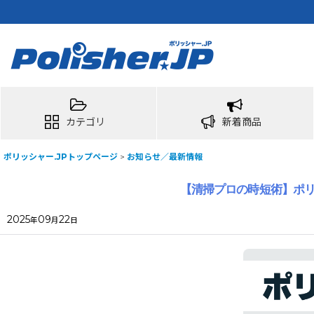
カテゴリ
新着商品
ポリッシャー.JPトップページ
>
お知らせ／最新情報
【清掃プロの時短術】ポリ
2025
09
22
年
月
日