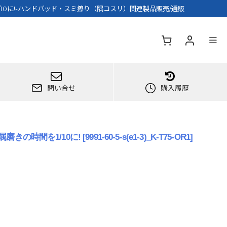
/10に!-ハンドパッド・スミ擦り（隅コスリ）関連製品販売/通販
問い合せ
購入履歴
磨きの時間を1/10に!
[
9991-60-5-s(e1-3)_K-T75-OR1
]