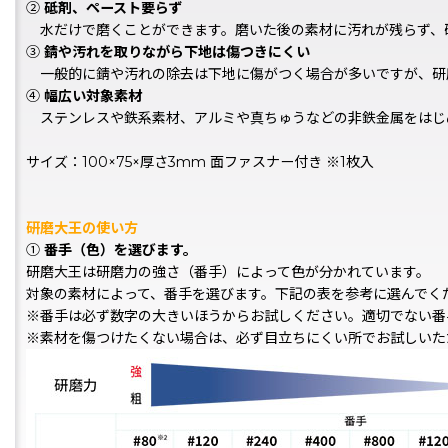
②
砥剤、ペースト要らず
水だけで磨くことができます。磨いた後の素材に汚れが残らず、
③
錆や汚れを取りながら下地は傷つきにくい
一般的に錆や汚れの除去は下地に傷がつく場合が多いですが、研
④
幅広い対象素材
ステンレスや鉄系素材、アルミや真ちゅうなどの非鉄金属をはじ
サイズ：100×75×厚さ3mm 面ファスナー付き ※1枚入
研磨大王の使い方
①
番手（色）を選びます。
研磨大王は研磨力の強さ（番手）によって色が分かれています。
対象の素材によって、番手を選びます。下記の表を参考に選んでく
※番手は必ず数字の大きいほうからお試しください。適切でない番
※素材を傷つけたくない場合は、必ず目立ちにくい所でお試しいた