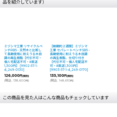
品を紹介しています）
ミヅシマ工業 リサイクルベ
【納期約２週間】ミヅシマ
ンチRB5 - 天然木と比較し
工業 セパレートベンチSB5 -
て長期使用に耐えうる木目
長期使用に耐えうる木目調
調の再生樹脂【代引不可・
の再生樹脂、仕切り付き
個人宅配送不可・#直送
【代引不可・個人宅配送不
1,300円】
[
9902-57-1-
可・#直送1,300円】
d_249-0130
]
[
9903-57-1-d_249-0170
]
126,000
135,100
円
円
(税別)
(税別)
(
税込
:
138,600
)
(
税込
:
148,610
)
円
円
この商品を見た人はこんな商品もチェックしています