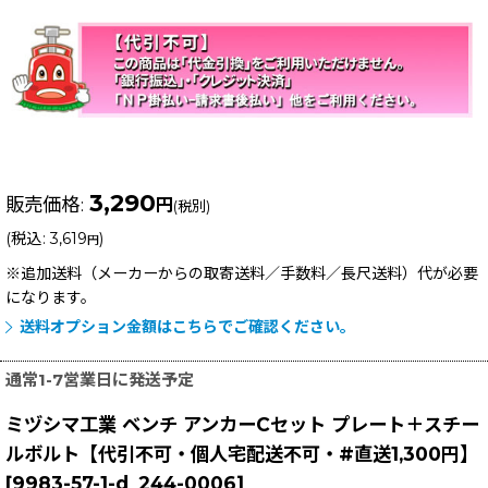
3,290
販売価格
:
円
(税別)
(
税込
:
3,619
)
円
※追加送料（メーカーからの取寄送料／手数料／長尺送料）
代が必要
になります。
送料オプション金額はこちらでご確認ください。
通常1-7営業日に発送予定
ミヅシマ工業 ベンチ アンカーCセット プレート＋スチー
ルボルト【代引不可・個人宅配送不可・#直送1,300円】
[
9983-57-1-d_244-0006
]