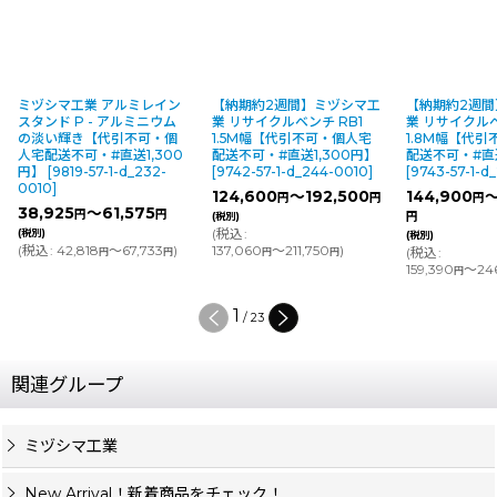
ミヅシマ工業 アルミレイン
【納期約2週間】ミヅシマ工
【納期約2週
スタンド P - アルミニウム
業 リサイクルベンチ RB1
業 リサイクルベ
の淡い輝き【代引不可・個
1.5M幅【代引不可・個人宅
1.8M幅【代
人宅配送不可・#直送1,300
配送不可・#直送1,300円】
配送不可・#直送
円】
[
9819-57-1-d_232-
[
9742-57-1-d_244-0010
]
[
9743-57-1-d
0010
]
124,600
～192,500
144,900
～
円
円
円
38,925
～61,575
円
円
(税別)
円
(
税込
:
(税別)
(税別)
(
税込
:
42,818
～67,733
)
137,060
～211,750
)
(
税込
:
円
円
円
円
159,390
～24
円
1
/
23
関連グループ
ミヅシマ工業
New Arrival！新着商品をチェック！