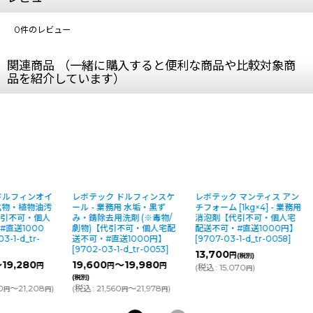
0
件のレビュー
関連商品 （一緒に購入すると便利な商品や比較対象商
品を紹介しています）
ドルフィンオイ
レボテック ドルフィンスケ
レボテック マンティス アン
 鉱物・植物油汚
ール - 業務用 水垢・黒ず
チフォーム [1kg×4] - 業務用
代引不可・個人
み・錆除去用洗剤 (※毒物/
消泡剤【代引不可・個人宅
#直送1000
劇物)【代引不可・個人宅配
配送不可・#直送1000円】
3-1-d_tr-
送不可・#直送1000円】
[
9707-03-1-d_tr-0058
]
[
9702-03-1-d_tr-0053
]
13,700
円
(税別)
19,280
19,600
～19,980
円
円
円
(
税込
:
15,070
)
円
(税別)
0
～21,208
)
(
税込
:
21,560
～21,978
)
円
円
円
円