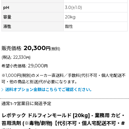
pH
3.0(±1.0)
容量
20kg
液性
酸性
20,300
販売価格
:
円
(税別)
(
税込
:
22,330
)
円
29,000
希望小売価格
:
円
※1,000円(税別)のメーカー直送料／手数料(代引不可・個人宅配送不
可・他の商品と別送)
代が必要になります。
送料オプション金額はこちらでご確認ください。
通常1-7営業日に発送予定
レボテック ドルフィンモールド [20kg] - 業務用 カビ・
苔用洗剤 (※毒物/劇物)【代引不可・個人宅配送不可・#