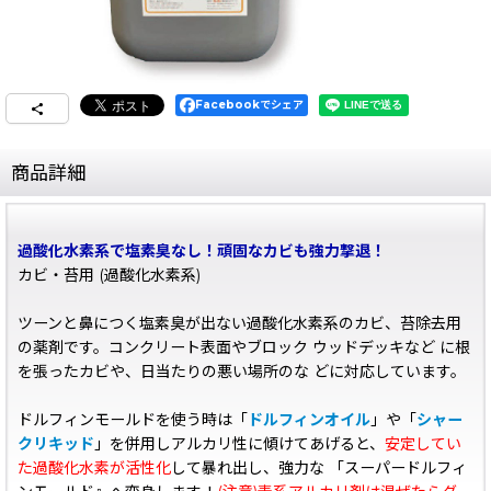
Facebookでシェア
商品詳細
過酸化水素系で塩素臭なし！頑固なカビも強力撃退！
カビ・苔用 (過酸化水素系)
ツーンと鼻につく塩素臭が出ない過酸化水素系のカビ、苔除去用
の薬剤です。コンクリート表面やブロック ウッドデッキなど に根
を張ったカビや、日当たりの悪い場所のな どに対応しています。
ドルフィンモールドを使う時は「
ドルフィンオイル
」や「
シャー
クリキッド
」を併用しアルカリ性に傾けてあげると、
安定してい
た過酸化水素が活性化
して暴れ出し、強力な 「スーパードルフィ