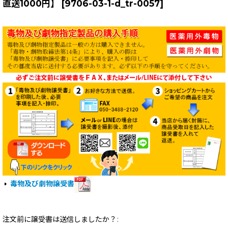
直送1000円】
[
9706-03-1-d_tr-0057
]
毒物及び劇物譲受書
注文前に譲受書は送信しましたか？
: