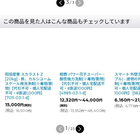
3
/
3
この商品を見た人はこんな商品もチェックしています
和協産業 スカラストＺ
紺商 パワー花子スーパー -
スマート 外壁
[20kg] - 鉄、カルシユーム
酸性強力洗剤(※毒物/劇物)
プル) - 建物
スケール用洗浄剤(※毒物/劇
【代引不可・個人宅配送不
剤(※毒物/劇物
物)【代引不可・個人宅配送
可・#直送1000円】
可・個人宅配
不可・#直送1,000円】
[
4989-03-1-d
]
1000円】
[
58
[
7011-03-1-d
]
12,320
～44,000
6,160
～21
円
円
円
15,000
円
(税別)
(
税込
:
6,776
(税別)
円
(
税込
:
16,500
)
(
税込
:
13,552
～48,400
)
円
円
円
1
/
23