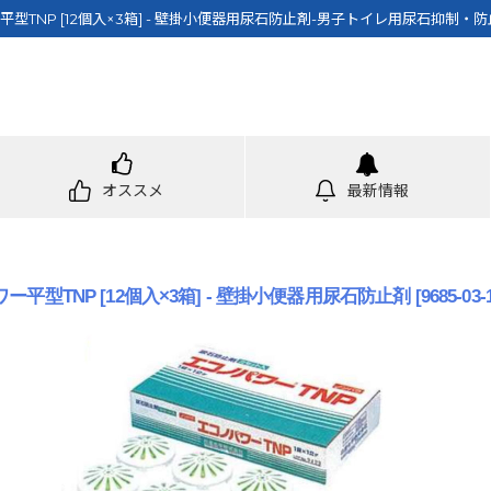
型TNP [12個入×3箱] - 壁掛小便器用尿石防止剤-男子トイレ用尿石抑制・
オススメ
最新情報
ー平型TNP [12個入×3箱] - 壁掛小便器用尿石防止剤
[
9685-03-