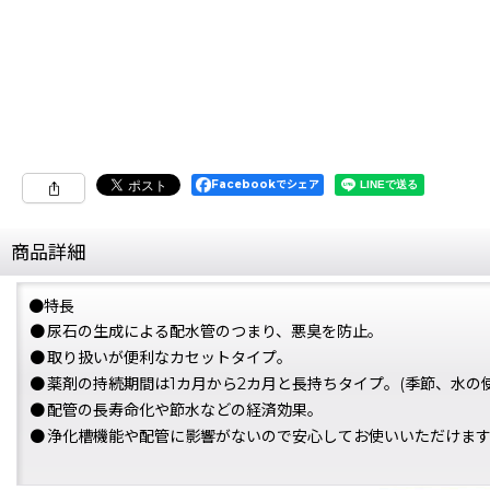
Facebookでシェア
商品詳細
●特長
●
尿石の生成による配水管のつまり、悪臭を防止。
●
取り扱いが便利なカセットタイプ。
●
薬剤の持続期間は1カ月から2カ月と長持ちタイプ。(季節、水の
●
配管の長寿命化や節水などの経済効果。
●
浄化槽機能や配管に影響がないので安心してお使いいただけま